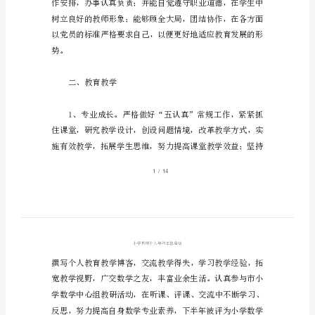
总
结
小
学
一、政治思想
教
师
个
人
年
终
工
作