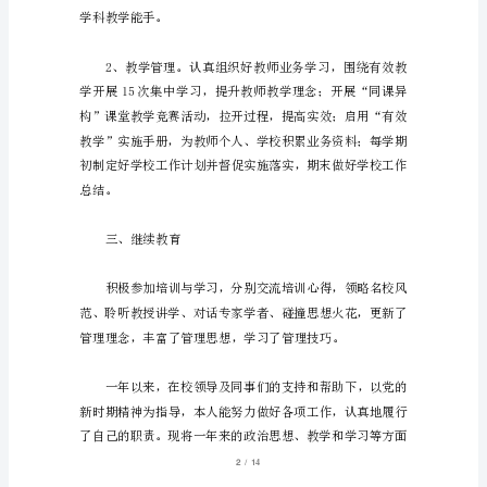
总
结
势。
小
学
二、教育教学
教
师
个
人
年
终
工
1
/
14
作
总