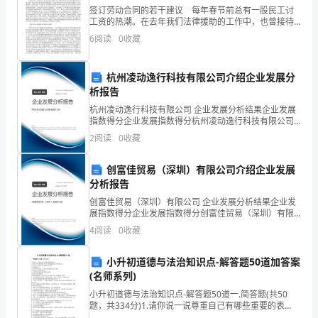
即
签订劳动合同的若干建议 每年春节前总有一股民工讨
将
工资的热潮。在去年我们法律援助的工作中，也曾接待
过很多这样的案子，我们也很乐意帮助他们，可是有很
6
阅读
0
收藏
多时候我们却束手无策。因为我们知道，由于缺乏必要
过
的证据
去，
杭州凌动逸行科技有限公司介绍企业发展分
析报告
回
杭州凌动逸行科技有限公司 企业发展分析结果企业发展
顾
指数得分企业发展指数得分杭州凌动逸行科技有限公司
总结。
综合得分说明：企业发展指数根据企业规模、企业创
2
阅读
0
收藏
新、企业风险、企业活力四个维度对企业发展情况进行
一
评价。
创富佳贸易（深圳）有限公司介绍企业发展
年
三、继续教育
分析报告
来
创富佳贸易（深圳）有限公司 企业发展分析结果企业发
展指数得分企业发展指数得分创富佳贸易（深圳）有限
小
公司综合得分说明：企业发展指数根据企业规模、企业
4
阅读
0
收藏
创新、企业风险、企业活力四个维度对企业发展情况进
学
行评
小升初道德与法治知识点-解答题50道加答案
教
(名师系列)
学
小升初道德与法治知识点-解答题50道一.简答题(共50
题，共334分)1.请你说一说尊重自己有哪些重要的表
现？2.四大文明古国是哪几个?它们所创造的文字分别是