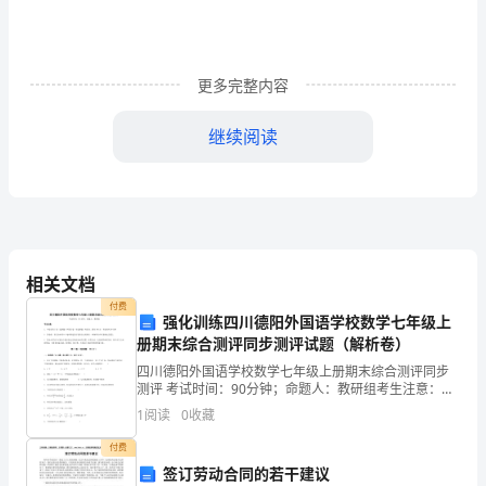
结
1
更多完整内容
随
继续阅读
着
学
期
的
相关文档
结
付费
强化训练四川德阳外国语学校数学七年级上
束，
册期末综合测评同步测评试题（解析卷）
学科教学能手。
本
四川德阳外国语学校数学七年级上册期末综合测评同步
测评 考试时间：90分钟；命题人：教研组考生注意：
年
1、本卷分第I卷（选择题）和第Ⅱ卷（非选择题）两部
1
阅读
0
收藏
分，满分100分，考试时间90分钟2、答卷前，考生务
度
付费
签订劳动合同的若干建议