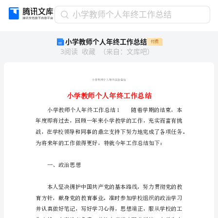
小
小学教师个人年终工作总结
学
小学教师个人年终工作总结
付费
教
3
阅读
收藏
（
来自
：
文库吧
）
师
个
人
年
终
工
作