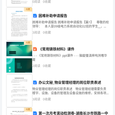
的
0
阅读
0
收藏
什么？3.写出生活中被别人尊重的两个事例？
工
付费
困难补助申请报告
作，
困难补助申请报告 困难补助申请报告【篇1】 尊敬的校
领导： 本人是09级电力系统自动化02班的学生__，因
充
家庭经济特别困难，特申请贫困补助。 我来自内蒙古
3
阅读
0
收藏
的一个落后的农村，是一个交通不便经济落后
实
付费
而
2
/
14
《常用铸铁材料》课件
富
- - - 《常用铸铁材料》ppt课件 - - - 脑靛僮滇摔吨洌嗜华
屣
有
2
阅读
0
收藏
挑
战，
办公文秘_物业管理经理的岗位职责表述
物业管理经理的岗位职责表述 物业管理经理需要负责
在
楼宇、设施、设备的管理及设备设施的维修，安排各项
维修工程和专业的发标工作。以下是小编整理的物业管
学
3
阅读
0
收藏
理经理的岗位职责表述。 物业管理经理的岗位职责表
校
付费
第一次月考滚动检测卷-湖南长沙市铁路一中