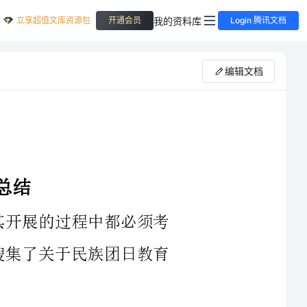
立享超值文库资源包
我的资料库
开通会员
Login 腾讯文档
编辑文档