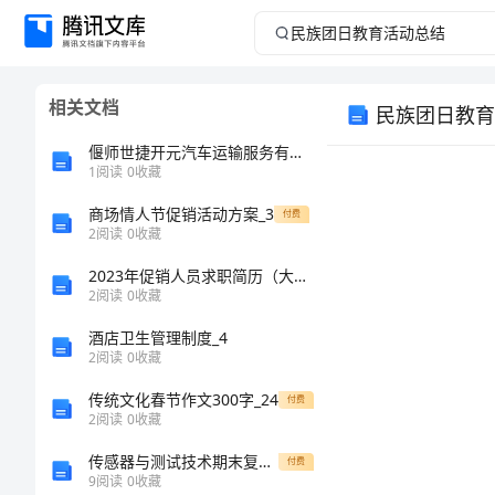
民
族
相关文档
民族团日教育
团
偃师世捷开元汽车运输服务有限公司介绍企业发展分析报告
日
1
阅读
0
收藏
商场情人节促销活动方案_3
教
付费
2
阅读
0
收藏
育
2023年促销人员求职简历（大全）
2
阅读
0
收藏
活
酒店卫生管理制度_4
2
阅读
0
收藏
动
传统文化春节作文300字_24
付费
总
2
阅读
0
收藏
传感器与测试技术期末复习题
付费
结
9
阅读
0
收藏