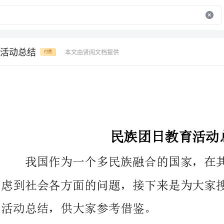
活动总结
本文由贤阅文档提供
付费
民族团日教育活动总结
我国作为一个多民族融合的国家，在其开展的过程中都必须考
虑到社会各方面的问题，接下来是为大家搜集了关于民族团日教育
活动总结，供大家参考借鉴。
一个有56个民族的大国家，在这个大家庭里，56个民族团结
一心，互帮互助，谁也离不开谁。正所谓“汉族离不开少数民族，
少数民族也离不开汉族。”不同的民族虽然有着不同的语言、不同