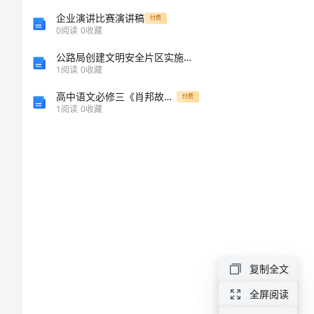
民
企业演讲比赛演讲稿
付费
0
阅读
0
收藏
族
公路局创建文明安全片区实施方案工作计划
团
1
阅读
0
收藏
日
高中语文必修三《肖邦故园》测试试题
付费
1
阅读
0
收藏
教
育
活
动
总
结
复制全文
我
全屏阅读