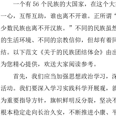
的生活环境、不同的宗教信仰，但却有着同一个信念：维护民族团
结。以下范文《关于的民族团结体会》由出guo学习心得体会频道
为您精心提供，欢送大家阅读参考。
首先，我们应当加强思想政治学习，深入学习实践科学开展观
活动。我们要深入学习实践科学开展观，就是要坚持以科学开展观
为重要指导方针，旗帜鲜明反分裂，坚决不移抓稳定，不断推进从
根本稳定走向长治久安，不断推进小康、平安、和谐建设。
加强民族团结教育，就要坚持反对分裂维护稳定，就要立场坚
决、旗帜鲜明、措施得力、方法得当。要继续加强正面宣传教育，
更加广泛深入地揭露“分裂分子”集团分裂祖国、破坏民族团结的
真实面目，要大张旗鼓地进行法制宣传教育，加大正面舆论引导力
度，积极营造安定团结、遵守法律、和谐向上的良好舆论气氛。