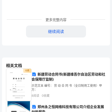
会
现
象
更多完整内容
作
继续阅读
为
第一，
社会进步的评价标准。
人
的
性、优越性。
实
第二，
社会生产力是社会评价的根本标准。
相关文档
践
付费
新疆劳动合同书(新疆维吾尔自治区劳动和社
活
会保障厅监制)
第三，
人民利益是社会评价的最高标准。
示范文本 编号： 劳 动 合 同 书（全日制用工使用）甲
动
方：
我们进行社会评价的最高标准。
8
阅读
0
收藏
小结：
的
过
把二者统一起来。
郑州永之恒网络科技有限公司介绍企业发展
分析报告