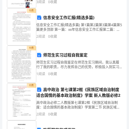
3
阅读
0
收藏
面，
付费
又
信息安全工作汇报(精选多篇)
包
信息安全工作汇报(精选多篇) 第1篇第2篇第3篇第4篇第5
篇更多顶部 第一篇：xx年信息安全工作汇报第二篇：无
含
锡市信息安全工作情况汇报第三篇：xx年政府信息系统
2
阅读
0
收藏
安全检查的工作汇报第四篇：x
着
付费
价
师范生实习过程自我鉴定
师范生实习过程自我鉴定在师范生实习期间，我认真履
值
行了我的职责，尽力发挥自己的优势，积极投入到实习
工作中。通过这段实习经历，我不仅学到了许多专业知
1
阅读
0
收藏
性
识和实践技能，也领悟到了教育事业的重要性和自身的
成长。首
的
付费
高中政治 第七课第2框《民族区域自治制度
内
适合国情的基本政治制度》学案 新人教版必修2
高中政治必修二人教版第七课第2框《民族区域自治制
容。
度：适合国情的基本政治制度》学案第二节 民族区域自
治制度：适合国情的基本政治制度编写人： 班 级： 姓
2
阅读
0
收藏
马
名： 【学习目标】 1、识
克