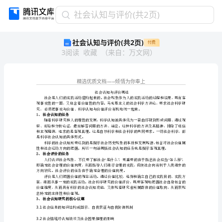
社
社会认知与评价(共2页)
会
社会认知与评价(共2页)
付费
认
3
阅读
收藏
（
来自
：
万文网
）
知
与
评
价
(共
2
页)
1、
社会认知的任务