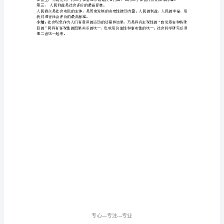
3.5基本认知技能对社会认知的影响
们
3.6日常生活适应与社会认知的关系
3.7品德发展及德育与社会认知的关系
的
4社会认知研究的基本趋向
(一)内隐研究趋向
实
践
试要测量什么以及不需要这方面的自我报告。
活
(二)发展研究趋向
动
建
5社会评价的主要维度
构
起
6社会评价的标准
来
的。
社