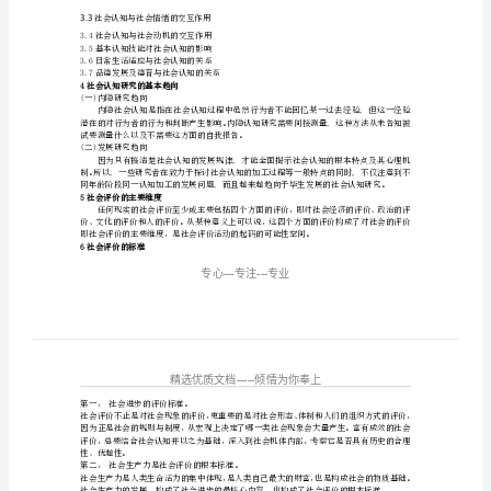
社
会
是科学社会认知的具体形式。
认
2、
社会评价的任务
知
与
评
价
概
出特定的主体性和价值观。
3、
社会认知研究的核心议题
述
3.1
社
3.2
社会情境对认知绩效及社会因果推理的影响
会
3.3
社会认知与社会情绪的交互作用
是
3.4社会认知与社会动机的交互作用
人