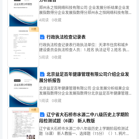
程
郑州永之恒网络科技有限公司 企业发展分析结果企业发
和
展指数得分企业发展指数得分郑州永之恒网络科技有限
公司综合得分说明：企业发展指数根据企业规模、企业
4
阅读
0
收藏
创新、企业风险、企业活力四个维度对企业发展情况进
结
行评
付费
果，
行政执法检查记录表
行政执法检查记录表行政执法单位：天津市住房和城乡
既
建设委员会执法检查人员：1.姓名 执法证号 2.姓名 执法
证号 检查时间： 年
有
5
阅读
0
收藏
客
北京益足百年健康管理有限公司介绍企业发
观
展分析报告
北京益足百年健康管理有限公司 企业发展分析结果企业
事
发展指数得分企业发展指数得分北京益足百年健康管理
有限公司综合得分说明：企业发展指数根据企业规模、
实
1
阅读
0
收藏
企业创新、企业风险、企业活力四个维度对企业发展情
况进
性
付费
辽宁省大石桥市水源二中八级历史上学期阶
段检测试题（6课） 新人教版
的
辽宁省大石桥市水源二中八年级历史上学期阶段检测试
一
题（6课） 新人教版一、选择题（15分）（ ）1. 鸦片战
争后中国社会逐步沦为A．封建社会 B．半殖民地半