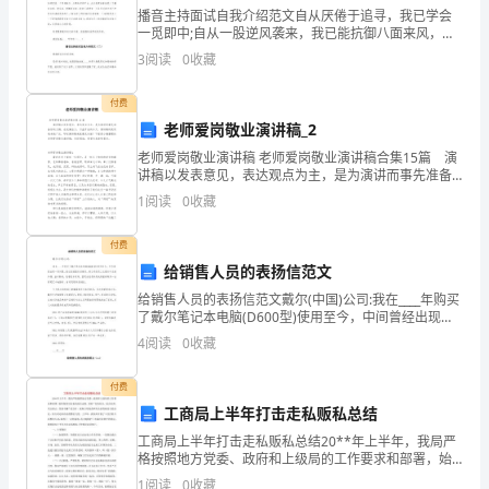
2023
播音主持面试自我介绍范文自从厌倦于追寻，我已学会
一觅即中;自从一股逆风袭来，我已能抗御八面来风，驾
年
舟而行。各位老师好，我叫___，今年___岁，一个不断追
3
阅读
0
收藏
寻梦想渴望飞行的女孩儿，来自尊崇孝道仁义文化的
把
漠河地区出现“白夜”现象
付费
志
A.①②③④B.①②③
老师爱岗敬业演讲稿_2
老师爱岗敬业演讲稿 老师爱岗敬业演讲稿合集15篇 演
愿
C.②③④D.②③
讲稿以发表意见，表达观点为主，是为演讲而事先准备
好的文稿。在充满活力，日益开放的今天，演讲稿的使
答案5.B6.D
者
1
阅读
0
收藏
用越来越广泛，写起演讲稿来就毫无头绪？下面是小编
送
付费
给销售人员的表扬信范文
上
给销售人员的表扬信范文戴尔(中国)公司:我在____年购买
火
了戴尔笔记本电脑(D600型)使用至今，中间曾经出现一
运动。结合下图完成7～8题。
些问题，经过远端服务后解决。贵公司的员工在服务中
4
阅读
0
收藏
星，
态度和蔼、技术熟练，我感觉非常好。因而当
这
付费
工商局上半年打击走私贩私总结
个
工商局上半年打击走私贩私总结20**年上半年，我局严
格按照地方党委、政府和上级局的工作要求和部署，始
计
终保持对打私的高压态势，坚持“打防结合，综合治理，
1
阅读
0
收藏