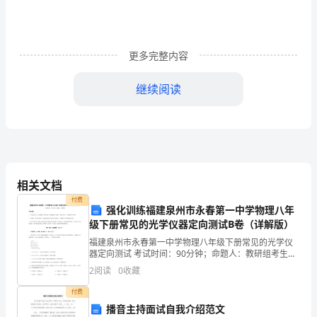
题
2.5
分，
更多完整内容
共
继续阅读
50
C.极光D.极昼
分)
答案3.B4.A
荷
兰
大气的散射作用造成的，与蓝天的成因类似。
相关文档
某
付费
强化训练福建泉州市永春第一中学物理八年
级下册常见的光学仪器定向测试B卷（详解版）
机
福建泉州市永春第一中学物理八年级下册常见的光学仪
现实中上演。据此回答5～6题。
构
器定向测试 考试时间：90分钟；命题人：教研组考生注
意：1、本卷分第I卷（选择题）和第Ⅱ卷（非选择题）两
5.发生这一现象能量主要来源于太阳的()
2
阅读
0
收藏
计
部分，满分100分，考试时间90分钟2、答卷前，
A.光球层B.色球层
付费
划
播音主持面试自我介绍范文
C.日冕层D.太阳内部