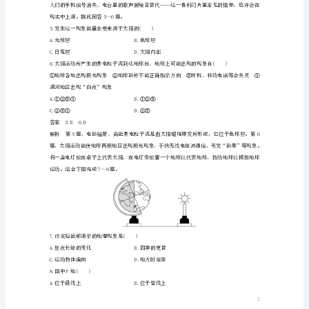
60
非常稀薄，故②③项错误。
分
钟
满
分：
100
分)
3.上图中显示的天体系统有()
一、
A.一级B.两级
选
C.三级D.四级
择
4.下列现象与“红月亮”成因类似的是()
题
A.蓝天B.白云
(每
小