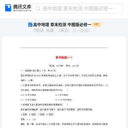
高
高中地理 章末检测 中图版必修一
中
高中地理 章末检测 中图版必修一
付费
地
7
阅读
收藏
（
来自
：
三一办公
）
理
章
末
检
测
中
图