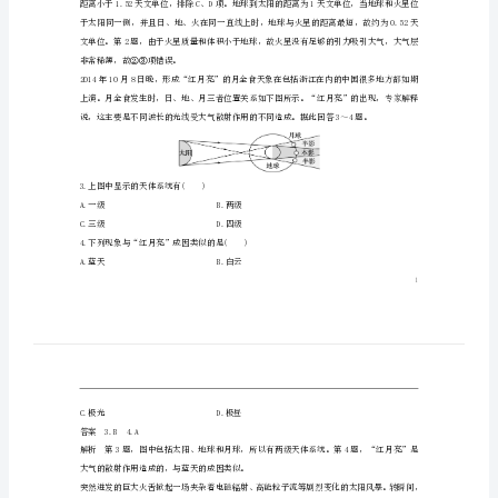
一、选择题(每小题2.5分，共50分)
版
完成1～2题。
必
修
天文单位，则地球到火星的最近距离大约为()
一
A.0.52天文单位B.1天文单位
C.
章
2.志愿者飞往火星途中会遇到的主要困难是()
末
检
A.①③B.②④C.②③D.①④
测
答案1.A2.D
(一)
(时
间：