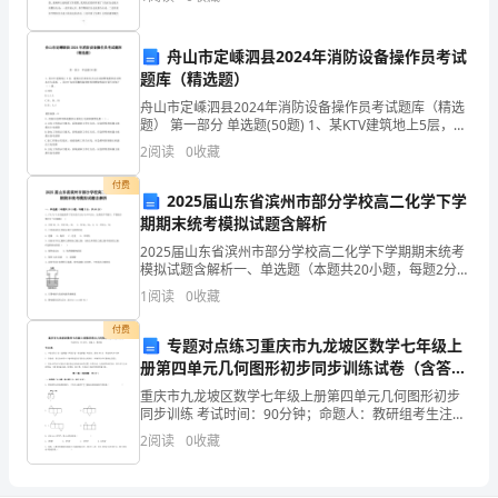
突出重点，坚持不懈”的方针，采取日常检查和突击清查
划
7.该实验能够演示的地理现象是()
可
舟山市定嵊泗县2024年消防设备操作员考试
A.昼夜长短的变化B.四季的更替
题库（精选题）
行
C.运动物体偏向D.地方时差异
舟山市定嵊泗县2024年消防设备操作员考试题库（精选
题） 第一部分 单选题(50题) 1、某KTV建筑地上5层，建
吗？
8.图中P地()
筑内全部设有火灾自动报警装置和自动喷水灭火系
2
阅读
0
收藏
统，，其KTV包间顶棚的装修材料的燃
专
A.位于晨线上B.位于昏线上
付费
2025届山东省滨州市部分学校高二化学下学
家
期期末统考模拟试题含解析
认
2025届山东省滨州市部分学校高二化学下学期期末统考
模拟试题含解析一、单选题（本题共20小题，每题2分，
共40分）1、S16O2与18O2在高温条件下发生反应
为
1
阅读
0
收藏
2SO2+O22SO3，达到化学平衡后，平
技
付费
专题对点练习重庆市九龙坡区数学七年级上
术
册第四单元几何图形初步同步训练试卷（含答案
详解）
重庆市九龙坡区数学七年级上册第四单元几何图形初步
上
同步训练 考试时间：90分钟；命题人：教研组考生注
意：1、本卷分第I卷（选择题）和第Ⅱ卷（非选择题）两
2
阅读
0
收藏
很
部分，满分100分，考试时间90分钟2、答卷前，考
难。