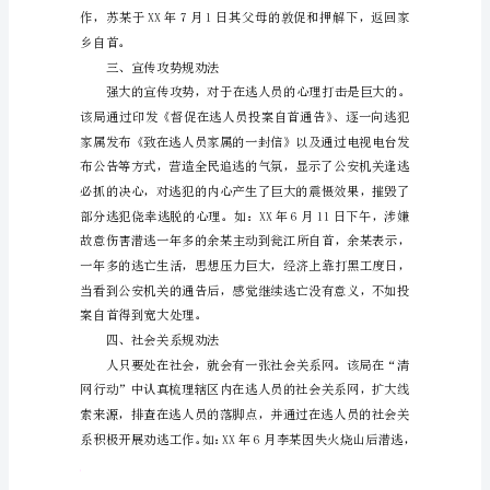
安
二、亲情感召规劝法
局
刑
侦
大
队
进
一
步
明
确
工