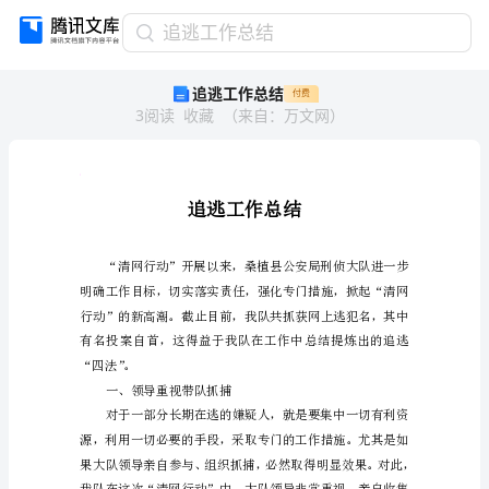
追
追逃工作总结
逃
追逃工作总结
付费
工
3
阅读
收藏
（
来自
：
万文网
）
作
总
结
追
人
人
逃
工
作
总