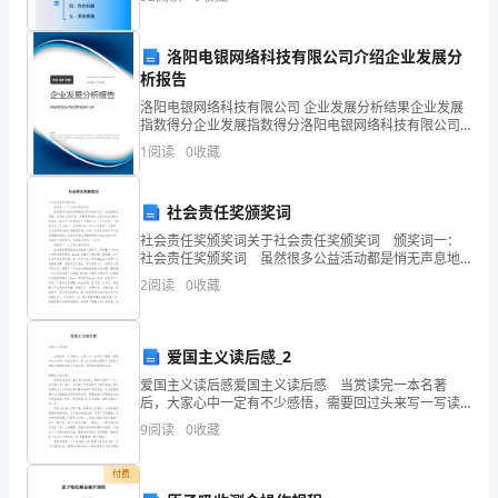
止
目
洛阳电银网络科技有限公司介绍企业发展分
析报告
前，
洛阳电银网络科技有限公司 企业发展分析结果企业发展
我
指数得分企业发展指数得分洛阳电银网络科技有限公司
综合得分说明：企业发展指数根据企业规模、企业创
1
阅读
0
收藏
新、企业风险、企业活力四个维度对企业发展情况进行
队
评价。
共
社会责任奖颁奖词
抓
社会责任奖颁奖词关于社会责任奖颁奖词 颁奖词一：
社会责任奖颁奖词 虽然很多公益活动都是悄无声息地
在进行，但也值得去尊敬。永旺的1%俱乐部，将税前利
获
2
阅读
0
收藏
润的1%充作社会贡献活动资金，致力于“环境保护
网
爱国主义读后感_2
上
爱国主义读后感爱国主义读后感 当赏读完一本名著
逃
后，大家心中一定有不少感悟，需要回过头来写一写读
后感了。那么你会写读后感吗？下面是小编精心整理的
9
阅读
0
收藏
犯
爱国主义读后感，希望能够帮助到大家。爱国主义读后
名，
付费