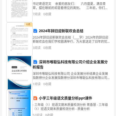
措
书记寄语范文 亲爱的朋友们： 六月盛夏，满目青
翠，摆在眼前的却是看得见的离别。 三年前，你们相
施，
聚在桐麻树下；三年中，我们师生肩并肩手拉手心连
7
阅读
0
收藏
心；三年来，我们秉承溇东精神，追逐人生目标，四季
掀
付费
起
2024年辞旧迎新联欢会总结
“清
2024年辞旧迎新联欢会总结（____字）2024年的辞旧迎
新联欢会在我们学校圆满举行，为大家送走了旧年的忧
网
愁和困扰，迎来了新年的希望和喜悦。活动中，我们展
3
阅读
0
收藏
现了自己的才艺，展示了团结友爱的精神，在欢声
行
深圳市唯聪弘科技有限公司介绍企业发展分
动”
析报告
的
深圳市唯聪弘科技有限公司 企业发展分析结果企业发展
指数得分企业发展指数得分深圳市唯聪弘科技有限公司
新
综合得分说明：企业发展指数根据企业规模、企业创
1
阅读
0
收藏
新、企业风险、企业活力四个维度对企业发展情况进行
评价。
高
小学三年级语文质量分析ppt课件
案自首得到宽大处理。
潮。
- 三年级（1）班语文期末质量检测分析 蒋香慧 - 三年级
截
（1）班语文期末质量检测分析 - 质量分析
四、社会关系规劝法
52
阅读
0
收藏