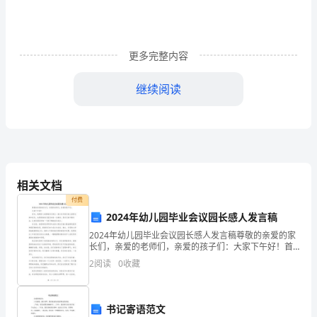
作
目
标，
更多完整内容
切
人
人
继续阅读
实
落
实
责
相关文档
任，
付费
2024年幼儿园毕业会议园长感人发言稿
强
2024年幼儿园毕业会议园长感人发言稿尊敬的亲爱的家
化
长们，亲爱的老师们，亲爱的孩子们：大家下午好！首
先，我要衷心地感谢各位家长一直以来对我们幼儿园的
乡自首。
2
阅读
0
收藏
专
支持和信任，也要感谢我们园区的每一位教师，是你们
的辛
三、宣传攻势规劝法
门
书记寄语范文