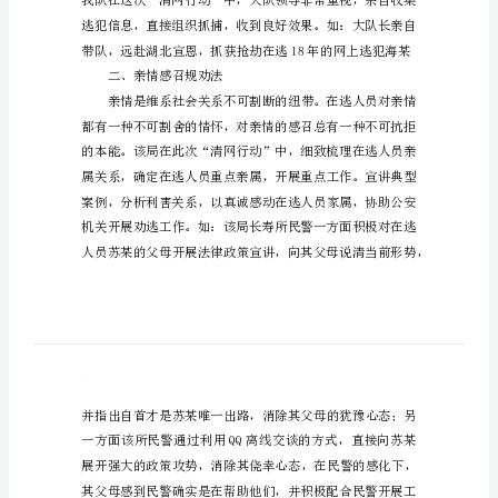
结
“清
网
行
动”
“四法”。
开
一、领导重视带队抓捕
展
以
来，
桑
植
县
公