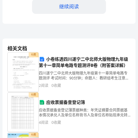
我
继续阅读
从
事
科
研
相关文档
进行。
工
付费
小卷练透四川遂宁二中北师大版物理九年级
第十一章简单电路专题测评B卷（附答案详解）
作
四川遂宁二中北师大版物理九年级第十一章简单电路专
的
题测评 考试时间：90分钟；命题人：教研组考生注意：
1、本卷分第I卷（选择题）和第Ⅱ卷（非选择题）两部
2
阅读
0
收藏
第
分，满分100分，考试时间90分钟2、答卷前，考生
付费
五
应收票据备查登记簿
年，
应收票据备查登记薄票据种类：年凭证摘要合同票据基
三、实验操作
本情况承兑人及单位名称背书人及单位名称贴现承兑转
回
让月日字号字号号码签发日期到期日期金额日期金额日
4
阅读
0
收藏
期金额日期受理单位票面金额实收金额认购有价证券登
记薄证券
顾
付费