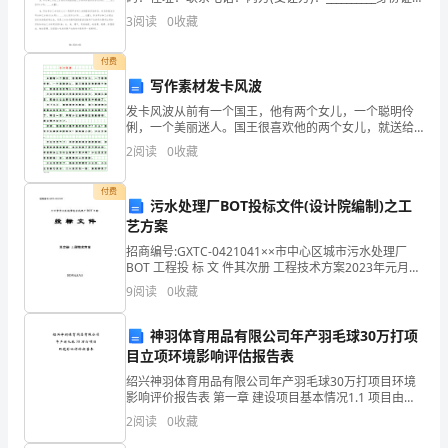
码：住址：联系电话：甲、乙、丙、三方根据《中华人
任
3
阅读
0
收藏
民共和国民法通则》、《中华
重
付费
写作素材发卡风波
大，
发卡风波从前有一个国王，他有两个女儿，一个聪明伶
同
俐，一个美丽迷人。国王很喜欢他的两个女儿，就送给
他们每人一个钻石发卡。小公主看着自己手里的钻石发
2
阅读
0
收藏
时
卡，觉得不满足，就去大公主那儿把她的钻石发卡偷走
了。过了
也
付费
污水处理厂BOT投标文件(设计院编制)之工
艺方案
取
招商编号:GXTC-0421041××市中心区城市污水处理厂
得
BOT 工程投 标 文 件其次册 工程技术方案2023年元月八
日目 录提 要 1总 论 2------------------------
9
阅读
0
收藏
了
一
神羽体育用品有限公司年产羽毛球30万打项
目立项环境影响评估报告表
些
绍兴神羽体育用品有限公司年产羽毛球30万打项目环境
影响评价报告表 第一章 建设项目基本情况1.1 项目由来
令
随着人们生活水平的不断提高，全民健身运动的开展，
2
阅读
0
收藏
我国城镇居民体育消费呈现上升趋势，
人