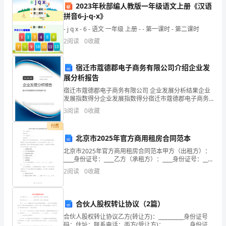
2023年秋部编人教版一年级语文上册《汉语
这
拼音6-j-q-x》
一
- j q x - 6 - 语文 一年级 上册 - - 第一课时 - 第二课时
年
2
阅读
0
收藏
验的效率和精度。
的
宿迁市蔻德郡电子商务有限公司介绍企业发
工
展分析报告
宿迁市蔻德郡电子商务有限公司 企业发展分析结果企业
作，
发展指数得分企业发展指数得分宿迁市蔻德郡电子商务
有限公司综合得分说明：企业发展指数根据企业规模、
3
阅读
0
收藏
我
企业创新、企业风险、企业活力四个维度对企业发展情
况进
付费
深
北京市2025年官方商用租房合同范本
感
北京市2025年官方商用租房合同范本甲方（出租方）：
能。
____身份证号：____乙方（承租方）：____身份证号：____
科
根据《中华人民共和国合同法》、《中华人民共和国城
2
阅读
0
收藏
四、数据分析
市房地产管理法》及相关法律法规的
研
的
合伙人股权转让协议（2篇）
合伙人股权转让协议乙方(转让方)：__________身份证号
责
码：住址：联系电话：丙方(受让方)：__________身份证号