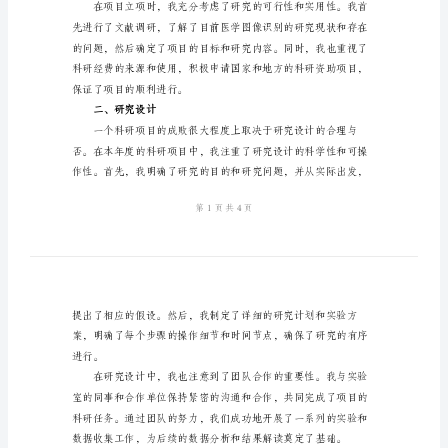
结
2024
年
科
研
一、项目立项
工
作
的
个
人
总
结