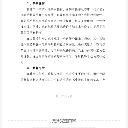
____
年
科
研
保证了项目的顺利进行。
工
二、研究设计
作
个
人
总
结
____
年
是
更多完整内容