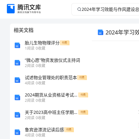
2024
年
相关文档
2024年学
学
胎儿生物物理评分
付费
习
1
阅读
0
收藏
效
“微心愿”物资发放仪式主持词
2
阅读
0
收藏
能
试述物业管理处的职责范本
付费
4
阅读
0
收藏
与
2024期货从业资格证考试《期货投资分析》综合检测试题C卷 附解析
付费
2
阅读
0
收藏
作
关于2023高中班主任学期工作总结
付费
风
2
阅读
0
收藏
鲁宾逊漂流记读后感
付费
建
4
阅读
0
收藏