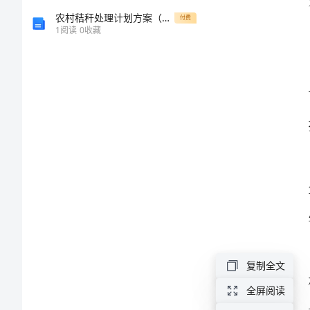
设
农村秸秆处理计划方案（一）
付费
1
阅读
0
收藏
总
结
2024
年
学
习
效
能
与
复制全文
作
全屏阅读
风