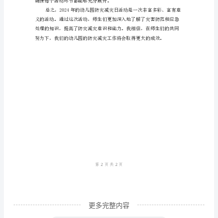
减
灾
日
活
各种防灾设备的使用方法。
动
三、活动效果
总
结
2024
年
的
幼
儿
园
更多完整内容