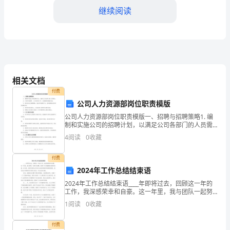
防
继续阅读
灾
减
灾
和能力。
日
相关文档
四、活动反思
活
付费
公司人力资源部岗位职责模版
动
公司人力资源部岗位职责模版一、招聘与招聘策略1. 编
制和实施公司的招聘计划，以满足公司各部门的人员需
在
求；2. 开展市场调研、人才测评等工作，为招聘提供数
4
阅读
0
收藏
据支持；3. 制定和执行招聘策略，包括发布招聘广
我
付费
园
2024年工作总结结束语
确保每个活动环节都能够充分展开。
圆
2024年工作总结结束语____年即将过去，回顾这一年的
工作，我深感荣幸和自豪。这一年里，我与团队一起努
满
力拼搏，取得了许多重要的成绩和突破。在这里，我想
1
阅读
0
收藏
对团队成员表示由衷的感谢和崇高的敬意。我们的合作
成
付费