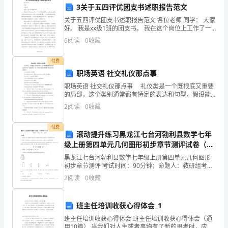
功。
3关于五四评优团支书述职报告范文
关于五四评优团支书述职报告范文 各位老师 同学： 大家
通
好。 我是xx级1班的团支书。 我在这个岗位上工作了一
个多学期的时间，从我们xx班的发展和自身的成长
6
阅读
0
收藏
过
这
付费
职场英语 社交礼仪那点事
次
职场英语 社交礼仪那点事 礼仪类是一个既根底又重要
的局部，这个类别通常都有特定的表达和句型，假设能
活
熟记一些，职场中碰到这类话题，便也是沉着自假设
2
阅读
0
收藏
了。 1.on behalf of代表 2.
动，
付费
不
滚动提升练习黑龙江七台河勃利县数学七年
级上册第四单元几何图形初步章节测评试卷（解
仅
析版）
黑龙江七台河勃利县数学七年级上册第四单元几何图形
初步章节测评 考试时间：90分钟；命题人：教研组考生
提
注意：1、本卷分第I卷（选择题）和第Ⅱ卷（非选择题）
2
阅读
0
收藏
两部分，满分100分，考试时间90分钟2、答卷前
高
了
班主任培训收获心得体会_1
班主任培训收获心得体会 班主任培训收获心得体会（通
师
用10篇） 当我们对人生或者事物有了新的思考时，应该