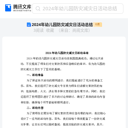
2024
2024年幼儿园防灾减灾日活动总结
年
2024年幼儿园防灾减灾日活动总结
付费
幼
3
阅读
收藏
（
来自
：
尚阅文库
）
儿
园
防
灾
减
灾
日