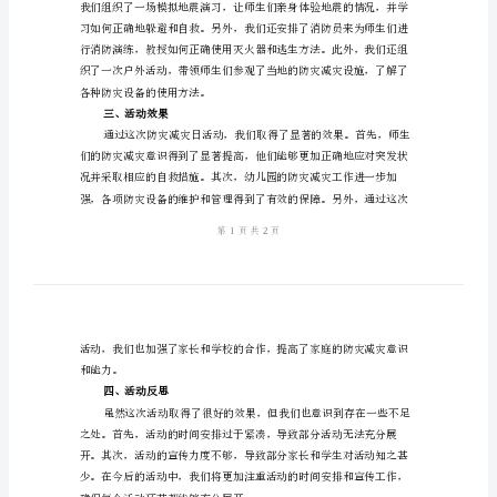
防灾减灾工作打下了坚实的基础。
活
一、活动准备
动
总
结
2024
年
二、活动内容
幼
儿
园
防
灾