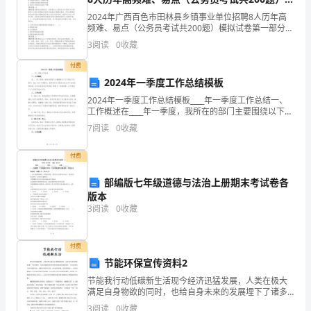
物
拟试卷1套
2024年广西百色市田林县乡镇事业单位招聘8人历年高
作
频难、易点（公务员考试共200题）模拟试卷第一部分
单选题(300题)1、我国作为进出口贸易大国，面对世界
3
阅读
0
收藏
文，
经济增长动能趋缓的局面，当前存在的贸易风
付费
欢
2024年一季度工作总结模板
送
2024年一季度工作总结模板____年一季度工作总结一、
工作概述在____年一季度，我所在的部门主要围绕以下几
阅
个重点工作展开：XXX。在这个周期内，我积极参与并配
7
阅读
0
收藏
合完成公司下达的各项任务，全力以赴完成
读。
伴清扫卫生吧！
付费
部编版七年级道德与法治上册期末考试卷各
我
版本
3
阅读
0
收藏
熟
悉
付费
节能环保宣传资料2
的
节能我行动低碳新生活现今经济迅猛发展，人类在极大
动
满足自身物欲的同时，也给自身未来的发展埋下了诸多
隐患。这些问题随着时间的推移暴露得越来越明显，直
3
阅读
0
收藏