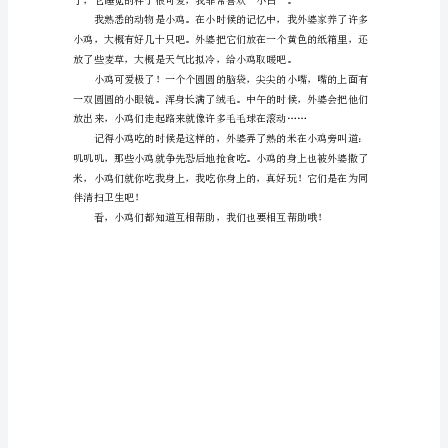
哪
个
动
物
呢？
写
出
来
吧，
下
面
是
为