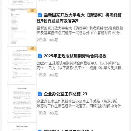
物
至威胁到人类自身的生存，如温室效应的出现、水污染
等问题。
是
付费
最新国家开放大学电大《药理学》机考终结
性5套真题题库及答案5
上
最新国家开放大学电大《药理学》机考终结性5套真题题
小
库及答案盗传必究题库一试卷总分:100 答题时间:60分钟
客观题单项选择题〔共50题,共100分〕药物效应强度是
2
阅读
0
收藏
白
指A其值越小则药效越小B与药物的最大效
付费
兔。
2025年正规版试用期劳动合同模板
2025年正规版试用期劳动合同模板甲方（以下简称“公
司”）：乙方（以下简称“员工”）：根据《中华人民共和
一
国劳动法》、《中华人民共和国劳动合同法》以及相关
1
阅读
0
收藏
法律法规的规定，甲乙双方在平等自愿、协商一致的基
天，
我
企业办公室工作总结_23
企业办公室工作总结企业办公室工作总结（精选5篇）
来
难忘的工作生活已经告一段落了，回顾这段时间中有什
么值得分享的成绩呢？是不是该好好写一份工作总结记
到
1
阅读
0
收藏
录一下呢？那么你有了解过工作总结吗？下面是小编为
大
叔