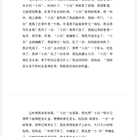
我熟悉的动物是上小白兔。
熟
悉
的
小
动
物
作
子玩耍，它们玩得可开心了。
文
你
送我的。
们
熟
悉