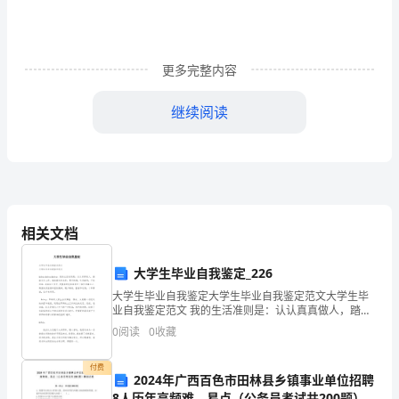
大
家
更多完整内容
提
继续阅读
供
的
是
最
相关文档
熟
悉
大学生毕业自我鉴定_226
大学生毕业自我鉴定大学生毕业自我鉴定范文大学生毕
的
业自我鉴定范文 我的生活准则是：认认真真做人，踏踏
实实工作。我的最大特点是：勇于拚搏，吃苦耐劳，不
0
阅读
0
收藏
小
怕困难。在实
动
付费
2024年广西百色市田林县乡镇事业单位招聘
8人历年高频难、易点（公务员考试共200题）模