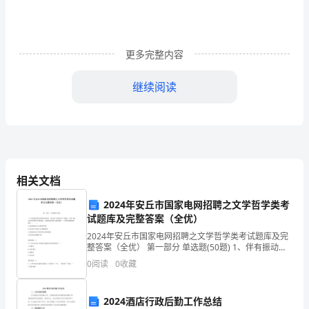
的
生
更多完整内容
活
快
继续阅读
要
结
束
了！
相关文档
在
2024年安丘市国家电网招聘之文学哲学类考
试题库及完整答案（全优）
这
2024年安丘市国家电网招聘之文学哲学类考试题库及完
段
整答案（全优） 第一部分 单选题(50题) 1、伴有振动的
室外锅炉鼓风机，其进风口直接和大气相通，出风口通
0
阅读
0
收藏
过风管和锅炉炉膛相连。为降低鼓风机引
时
2.已知×＝1，所以（）。
间
2024酒店行政后勤工作总结