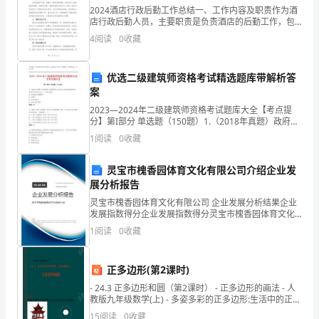
2024酒店行政后勤工作总结一、工作内容及职责作为酒
里，
店行政后勤人员，主要职责是负责酒店的后勤工作，包
括酒店的设备维护、保洁卫生、供应采购以及安全保护
我
4
阅读
0
收藏
等工作。在2024年的工作中，我认真履行了自己的职责
们
A.甲数＜乙数B.甲数
优选二级建筑师资格考试精选题库带解析答
的
案
2023—2024年二级建筑师资格考试题库大全【考点提
收
4.下列算式中，结果大于的有（）。
分】第I部分 单选题（150题）1.（2018年真题）政府投
资工程的承包人向发包人提出的索赔请求，索赔文件应
获
1
阅读
0
收藏
该交由（ ）进行审核。A: 政府造价管
怎
A.×B.÷C.×1
灵宝市槐香园体育文化有限公司介绍企业发
展分析报告
么
灵宝市槐香园体育文化有限公司 企业发展分析结果企业
样？
发展指数得分企业发展指数得分灵宝市槐香园体育文化
有限公司综合得分说明：企业发展指数根据企业规模、
1
阅读
0
收藏
一
企业创新、企业风险、企业活力四个维度对企业发展情
况进
A.米C.米
B.D.
起
正多边形(第2课时)
6.在一个数（
检
- 24.3 正多边形和圆（第2课时） - 正多边形的画法 - 人
教版九年级数学(上) - 多姿多彩的正多边形:生活中的正多
测
边
15
阅读
0
收藏