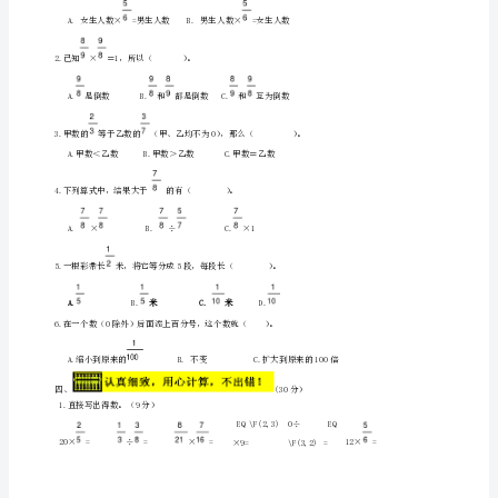
题
一根
2
卷
二
12.右图是由同样大小的小方块堆积起来的，每个小方块的
亲
爱
的
同
学
们，
一
个
学
期