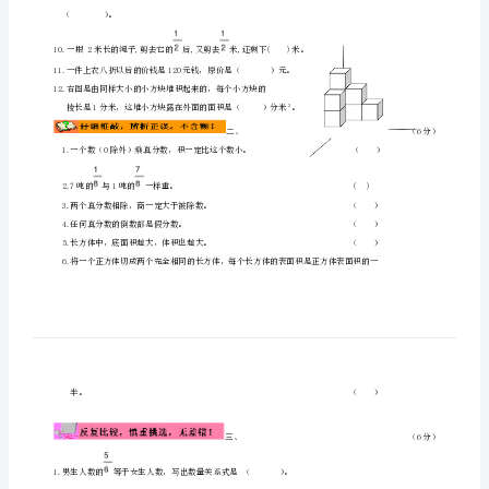
题
卷
二
北
4.=（）÷50=
师
大
版
名
校
（）。
真