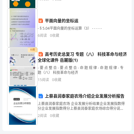
一
下
平面向量的坐标运
1.直接写出得数。（9分）
吧！
- § 5.04平面向量的坐标运算（3） - - - - -
6
阅读
0
收藏
一、
20×=
÷=
×=
×9=
（23
付费
高考历史总复习 专题（八） 科技革命与经济
名
全球化课件 岳麓版(1)
校
- 要 点 整 合 - 要 点 整 合 - 命 题 规 律 - 命 题 规 律 - 专
题（八） 科技革命与经济
真
15
阅读
0
收藏
题
卷
二
上蔡县润泰家庭农场介绍企业发展分析报告
亲
上蔡县润泰家庭农场 企业发展分析结果企业发展指数得
分企业发展指数得分上蔡县润泰家庭农场综合得分说
爱
明：企业发展指数根据企业规模、企业创新、企业风
2
阅读
0
收藏
的
险、企业活力四个维度对企业发展情况进行评价。该企
业的综合
同
学