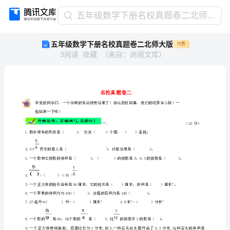
五
五年级数学下册名校真题卷二北师大版
年
五年级数学下册名校真题卷二北师大版
付费
级
3
阅读
收藏
（
来自
：
尚阅文库
）
数
学
下
册
名
校
起检测一下吧！
真