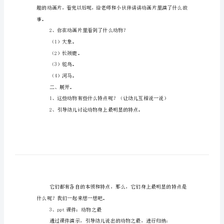
动
物
之
【活动准备】
最
大
2、ppt课件：动物之最。
班
科
【活动过程】
学
一、导入。
教
1、观看动画片，引起兴趣。
案
【活
动
事。