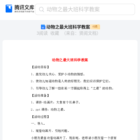
动
动物之最大班科学教案
物
动物之最大班科学教案
付费
之
3
阅读
收藏
（
来自
：
贤阅文档
）
最
大
班
科
学
教
【活动目标】
案