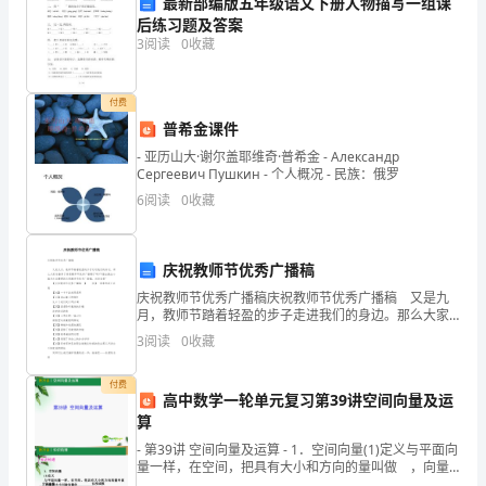
最新部编版五年级语文下册人物描写一组课
（4）跑的最快的动物是
人
后练习题及答案
3
阅读
0
收藏
类
（5）最凶猛的动物是：老虎；
的
（6）嘴巴最大的动物是
付费
好
普希金课件
- 亚历山大·谢尔盖耶维奇·普希金 - Александр
朋
Сергеевич Пушкин - 个人概况 - 民族：俄罗
友，
6
阅读
0
收藏
还有哪些动物之最？
我
庆祝教师节优秀广播稿
们
5、请幼儿表演动物之最。
庆祝教师节优秀广播稿庆祝教师节优秀广播稿 又是九
应
月，教师节踏着轻盈的步子走进我们的身边。那么大家
准备好了庆祝教师节优秀广播稿了吗?下面由就由小编为
3
阅读
0
收藏
大家整理的庆祝教师节优秀广播稿，欢迎查看~
该
的鼻子最长。”
付费
保
高中数学一轮单元复习第39讲空间向量及运
【活动延伸】
算
护
- 第39讲 空间向量及运算 - 1．空间向量(1)定义与平面向
学唱英语歌：大象有个长鼻子。
它
量一样，在空间，把具有大小和方向的量叫做 ，向量
的大小叫做向量的 ．空间向量也可用有向线段表