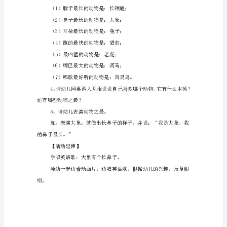
目
标】
1、
（1）大象。
激
（2）长颈鹿。
发
（3）鸵鸟。
幼
（4）河马。
儿
关
二、展开。
心、
爱
护
小
动