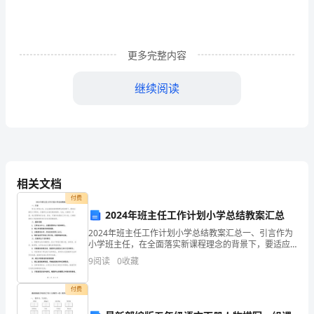
物
的
情
更多完整内容
感。
继续阅读
2、
使
什么呢？我们一起来想一想吧。
幼
3、ppt课件：动物之最
儿
相关文档
知
付费
2024年班主任工作计划小学总结教案汇总
道
2024年班主任工作计划小学总结教案汇总一、引言作为
小学班主任，在全面落实新课程理念的背景下，要适应
动
新的工作要求，加强学生全面发展的教育。为此，在新
（2）鼻子最长的动物是
9
阅读
0
收藏
的一年里，我们需要制定全面、具体、可操作性强的工
物
作计
（3）耳朵最长的动物是
付费
是