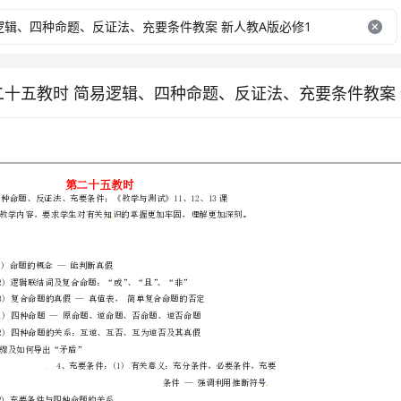
第二十五教时
教材：
目的：
过程：
一、复习：
1、简易逻辑：(1)命题的概念—能判断真假