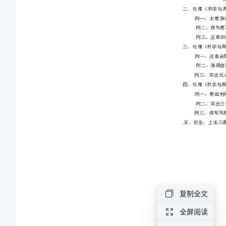
简
易
逻
辑、
四
种
命
题、
复制全文
反
全屏阅读