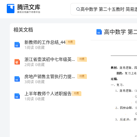
高
中
相关文档
数
新教师的工作总结_44
付费
学
1
阅读
0
收藏
浙江省壶滨初中七年级英语下册 Unit 6 It is raining课件2
第
付费
2
阅读
0
收藏
二
房地产销售主管执行力提升培训
付费
3
阅读
0
收藏
十
上半年教师个人述职报告
付费
1
阅读
0
收藏
五
教
时