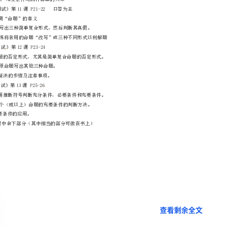
3、反证法：步骤及如何导出“矛盾”
(2)充要条件与四种命题的关系
二、处理《教学与测试》第11课P21-22口答为主
例一：主要强调“命题”的意义
三、处理《教学与测试》第12课P23-24
例二：强调由原命题写出其他三种命题。
查看剩余全文
例三：突出反证法的步骤及注意事项。
四、处理《教学与测试》第13课P25-26