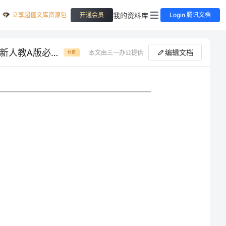
立享超值文库资源包
我的资料库
开通会员
Login 腾讯文档
高中数学 第二十五教时 简易逻辑、四种命题、反证法、充要条件教案 新人教A版必修1
编辑文档
本文由三一办公提供
付费
简易逻辑、四种命题、反证法、充要条件；《教学与测试》11、12、13课
复习上述教学内容，要求学生对有关知识的掌握更加牢固，理解更加深刻。