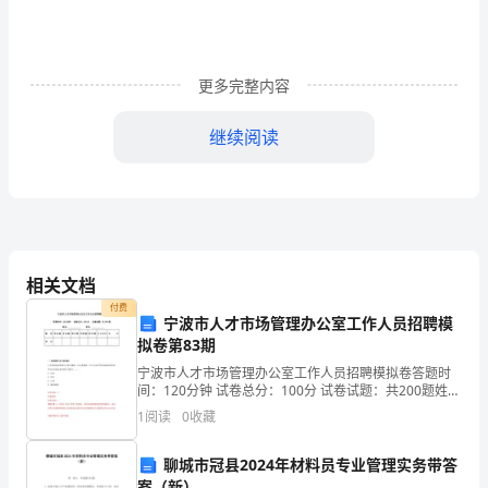
骨
干
更多完整内容
教
师
继续阅读
培
训
总
结
相关文档
付费
（精
宁波市人才市场管理办公室工作人员招聘模
拟卷第83期
选
宁波市人才市场管理办公室工作人员招聘模拟卷答题时
间：120分钟 试卷总分：100分 试卷试题：共200题姓
篇
名：_______________ 学号：_______________
1
阅读
0
收藏
二、注重过程管理
1）
聊城市冠县2024年材料员专业管理实务带答
建
1、抓好计划制定第一关
案（新）