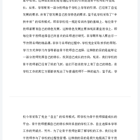
培
训
总
级骨干教师16人。
结
一、转变培养方式
中
等
职
业
学
校
骨