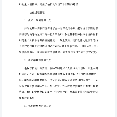
干
教
师
培
训
总
结
中
等
职
业
学
校