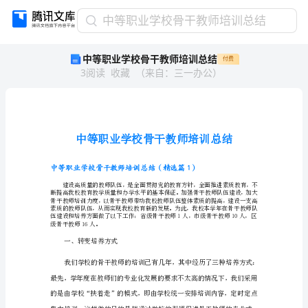
中
中等职业学校骨干教师培训总结
等
中等职业学校骨干教师培训总结
付费
职
3
阅读
收藏
（
来自
：
三一办公
）
业
学
校
骨
干
教
师