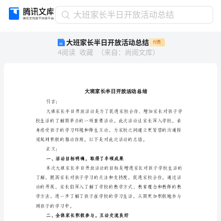
大
大班家长半日开放活动总结
班
大班家长半日开放活动总结
付费
家
4
阅读
收藏
（
来自
：
尚阅文库
）
长
半
日
开
放
活
引言：
动