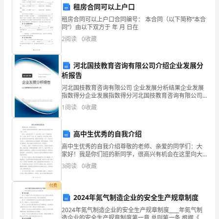
家
租房合同可以上户口
长
租房合同可以上户口合同编号： 本合同（以下简称“本合
及时改进和调整。
同”）由以下双方于 年 月 日在
对
2
阅读
0
收藏
结论：
孩
河北国技教育咨询有限公司介绍企业发展分
子
析报告
学
河北国技教育咨询有限公司 企业发展分析结果企业发展
指数得分企业发展指数得分河北国技教育咨询有限公司
校
综合得分说明：企业发展指数根据企业规模、企业创
1
阅读
0
收藏
新、企业风险、企业活力四个维度对企业发展情况进行
生
评价。
高中生优秀的自我介绍
活
高中生优秀的自我介绍尊敬的老师、亲爱的同学们：大
的
家好！我是你们班的新同学，很高兴有机会在这里向大
家介绍一下自己。首先，让我自我介绍一下。我叫李
3
阅读
0
收藏
了
明，来自一个美丽的城市——上海。我今年十六岁，是
一名高中生
解
付费
2024年氮气制造企业的安全生产规章制度
而
2024年氮气制造企业的安全生产规章制度____年氮气制
造企业的安全生产规章制度第一章 总则第一条 根据《中