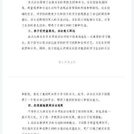
总
结
大
正文：
班
家
长
半
日
开
到孩子的学习中。
放
活
动