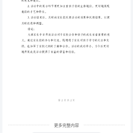
总
结
引
言：
大
班
家
长
半
日
开
放
更多完整内容
活