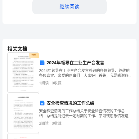
继续阅读
动
是
为
了
相关文档
促
四、改进措施提高活动效果
付费
进
2024年领导在工业生产会发言
2024年领导在工业生产会发言尊敬的各位领导、尊敬的
家
各位嘉宾、亲爱的同事们：大家好！首先，我要感谢各
位领导和朋友们对我们工业生产的关注和支持。作为一
1
阅读
0
收藏
校
个新时代的工业企业，我们面临着前所未有的机遇和挑
战。
合
安全检查情况的工作总结
作、
的意见和建议。
安全检查情况的工作总结关于安全检查情况的工作总
结 总结是对过去一定时期的工作、学习或思想情况进
增
行回顾、分析，并做出客观评价的书面材料，它可以促
2
阅读
0
收藏
使我们思考，因此好好准备一份总结吧。你所见过的总
加
结应
他们的才艺和特长。