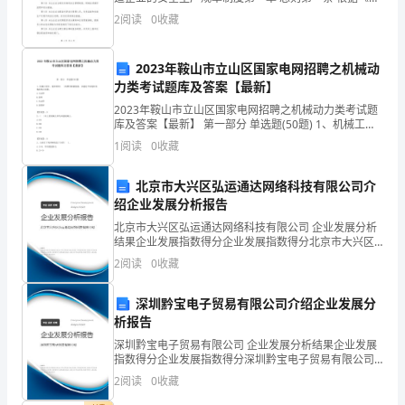
举
华人民共和国安全生产法》和相关法律法规的规定，结
2
阅读
0
收藏
合本企业的实际情况，制定本规章制度。第二条
办
的
2023年鞍山市立山区国家电网招聘之机械动
力类考试题库及答案【最新】
一
2023年鞍山市立山区国家电网招聘之机械动力类考试题
库及答案【最新】 第一部分 单选题(50题) 1、机械工程
项
中，通常利用( )的惯性储蓄能量，以越过平面连杆机构
1
阅读
0
收藏
的死点位置。A.主动件B.连
重
北京市大兴区弘运通达网络科技有限公司介
要
绍企业发展分析报告
活
北京市大兴区弘运通达网络科技有限公司 企业发展分析
结果企业发展指数得分企业发展指数得分北京市大兴区
动。
弘运通达网络科技有限公司综合得分说明：企业发展指
2
阅读
0
收藏
数根据企业规模、企业创新、企业风险、企业活力四个
维度
此
深圳黔宝电子贸易有限公司介绍企业发展分
次
析报告
深圳黔宝电子贸易有限公司 企业发展分析结果企业发展
活
指数得分企业发展指数得分深圳黔宝电子贸易有限公司
综合得分说明：企业发展指数根据企业规模、企业创
2
阅读
0
收藏
动
新、企业风险、企业活力四个维度对企业发展情况进行
评价。