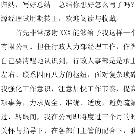
有限公司。担任行政人力部经理工作，作为行政人事部的负责人，
自己要清醒地认识到，行政人事部是是承上启下、沟通内外、协调
左右、联系四面八方的枢纽，面对复杂琐碎的大量事务性工作，自
我强化工作意识，注意加快工作节奏，提高工作效率，冷静办理各
项事务，力求周全、准确、适度，避免疏漏和差错。时间一晃而
过，转眼间，我在公司即将度过三个月的时光。在公司领导的悉心
关怀与指导下，在各部门主管的配合下，我经历了从对公司的初窥
门径到顺利融入这个大家庭。
现将三个月来的工作总结如下：
1.招聘、入职、建档
(1)在招聘方面，通过学习公司招聘制度与
目前在招聘方面应该说较为完善，员工人员较为稳定，目前需要做