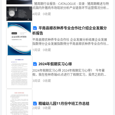
时
- 猪周期行业报告 - CATALOGUE - 目录 - 猪周期概述与特
间
点国内外猪肉市场现状分析产业链各环节运营情况分析
政策法
4
阅读
0
收藏
根
据
平南县顺农种养专业合作社介绍企业发展分
析报告
《_____》
平南县顺农种养专业合作社 企业发展分析结果企业发展
的
指数得分企业发展指数得分平南县顺农种养专业合作社
综合得分说明：企业发展指数根据企业规模、企业创
1
阅读
0
收藏
新、企业风险、企业活力四个维度对企业发展情况进行
有
评价。
关
2024年假期实习心得
规
2024年假期实习心得 2024年假期实习心得1 今年暑
假，我在桂林奇瑞4S点进行了假期实习，虽然之前的假
期我都有做假期工赚些外快，但是这次实习我所做的事
定，
3
阅读
0
收藏
情是我之前都没有做过的，非常具有挑战性。我因
为
加
精编幼儿园11月份中班工作总结
快
2
阅读
0
收藏