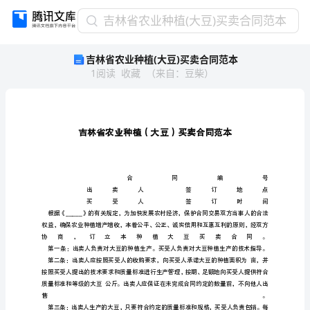
吉
吉林省农业种植(大豆)买卖合同范本
林
吉林省农业种植(大豆)买卖合同范本
省
1
阅读
收藏
（
来自
：
豆柴
）
农
业
种
植
(大
豆)
买