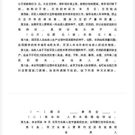
卖
合
同
范
本
吉
林
省
农
业
种