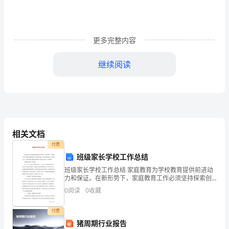
出
卖
更多完整内容
人
继续阅读
签
订
地
点
相关文档
买
付费
受
班级家长学校工作总结
班级家长学校工作总结 家庭教育为学校教育提供前进动
人
力和保证。在新形势下，家庭教育工作必须坚持探索创
新，坚持与时俱进，不断丰富其内容，革新其形式，下
签
0
阅读
0
收藏
面是我精心挑选的班级家长学校工作总结，欢迎观赏
订
付费
猪周期行业报告