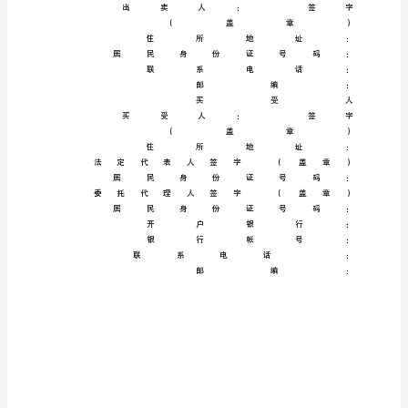
植
（大
豆）
买
卖
合
同
范
本
合
同
编
号