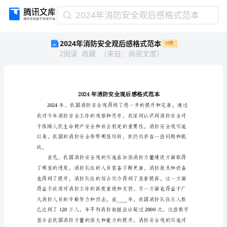
2024
2024年消防安全观后感格式范本
年
2024年消防安全观后感格式范本
付费
消
2
阅读
收藏
（
来自
：
尚阅文库
）
防
安
全
观
后
感
格