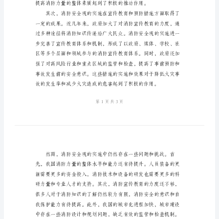
式
范
战。
本
2024
年
消
防
安
全
观
后
感