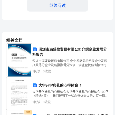
观
继续阅读
得
到
了
进
相关文档
一
深圳市满盛盈贸易有限公司介绍企业发展分
步
析报告
深圳市满盛盈贸易有限公司 企业发展分析结果企业发展
的
指数得分企业发展指数得分深圳市满盛盈贸易有限公司
综合得分说明：企业发展指数根据企业规模、企业创
提
1
阅读
0
收藏
新、企业风险、企业活力四个维度对企业发展情况进行
评价。
升
大学开学典礼的心得体会_1
和
大学开学典礼的心得体会大学开学典礼的心得体会100字
（精选5篇） 我们得到了一些心得体会以后，写一篇心
完
得体会，记录下来，通过写心得体会，可以帮助我们总
1
阅读
0
收藏
结积累经验。是不是无从下笔、没有头绪？以下是
善。
付费