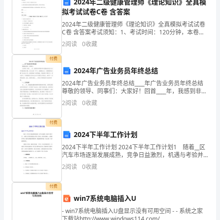
通
2024年二级健康管理师《理论知识》全真模
拟考试试卷C卷 含答案
过
2024年二级健康管理师《理论知识》全真模拟考试试卷
C卷 含答案考试须知：1、考试时间：120分钟，本卷满
我
分为100分。 2、请首先按要求在试卷的指定位置填写您
2
阅读
0
收藏
的姓名、准考证号等信息。 3、请仔细阅读
对
付费
今
2024年广告业务员年终总结
2024年广告业务员年终总结____年广告业务员年终总结
年
尊敬的领导、同事们：大家好！回首____年，我感到非常
荣幸和自豪能有机会为公司贡献我的力量。在过去的一
2
阅读
0
收藏
消
年中，我兢兢业业、充满激情地从事广告业务工
安全和社会的稳定。
防
付费
2024下半年工作计划
安
2024下半年工作计划 2024下半年工作计划1 随着__区
全
汽车市场逐渐发展成熟，竞争日益激烈，机遇与考验并
存。，销售工作仍将是我们公司的工作重点，面对先期
2
阅读
0
收藏
投入，正视现有市场，我作为某某区销售经理，
工
付费
作
win7系统电脑插入U
的
- win7系统电脑插入U盘显示没有可用空间 - - 系统之家
下载站http://www.windows114.com/