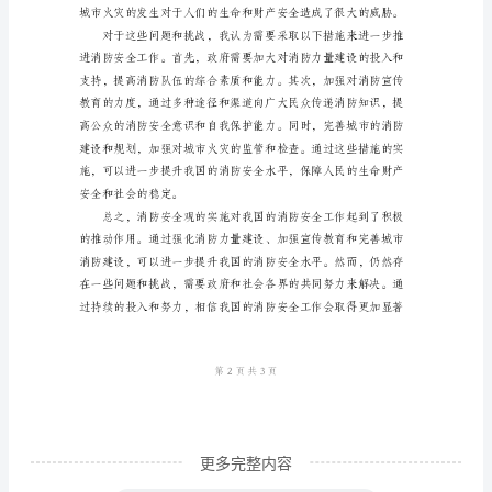
格
式
范
本
2024
年，
我
国
消
防
安
全
更多完整内容