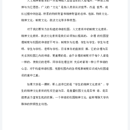
大
学
生
素
质
演
讲
稿
篇
1
同
学
们，