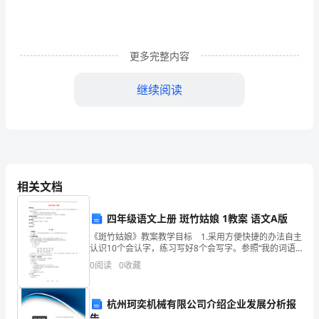
老
师
们：
更多完整内容
大
继续阅读
家
好!
有
一
我认识与自我超
相关文档
种
四年级语文上册 斑竹姑娘 1教案 语文A版
美，
《斑竹姑娘》教案教学目标 1.采用方便快捷的办法自主
认识10个会认字，练习写好8个会写字。参照“我的词语
令
库”自主积累好词好句。 2.朗读课文，感受民间故事情
0
阅读
0
收藏
节曲折生动的特点。 3.用
人
惊
杭州珂奕机械有限公司介绍企业发展分析报
告