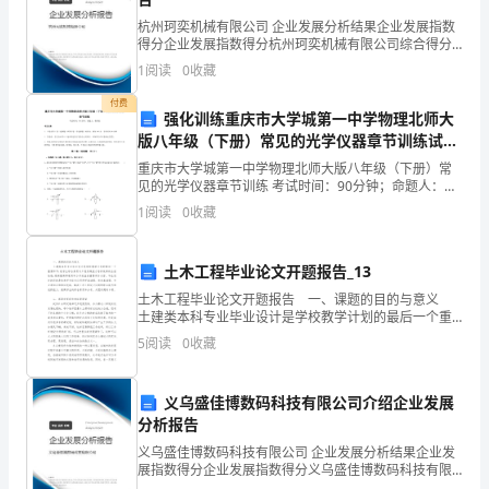
艳
杭州珂奕机械有限公司 企业发展分析结果企业发展指数
得分企业发展指数得分杭州珂奕机械有限公司综合得分
令
说明：企业发展指数根据企业规模、企业创新、企业风
1
阅读
0
收藏
险、企业活力四个维度对企业发展情况进行评价。该企
人
业的
付费
强化训练重庆市大学城第一中学物理北师大
回
版八年级（下册）常见的光学仪器章节训练试卷
味
（解析版含答案）
重庆市大学城第一中学物理北师大版八年级（下册）常
见的光学仪器章节训练 考试时间：90分钟；命题人：教
令
研组考生注意：1、本卷分第I卷（选择题）和第Ⅱ卷（非
1
阅读
0
收藏
选择题）两部分，满分100分，考试时间90分钟2
人
土木工程毕业论文开题报告_13
追
土木工程毕业论文开题报告 一、课题的目的与意义
求，
土建类本科专业毕业设计是学校教学计划的最后一个重
要环节;是学生综合素质与工程实践能力培养效果的全面
5
阅读
0
收藏
这
检验;是衡量高等教育和办学效益的重要评价内容。毕
设的重中之重。
是
义乌盛佳博数码科技有限公司介绍企业发展
分析报告
一
义乌盛佳博数码科技有限公司 企业发展分析结果企业发
种
展指数得分企业发展指数得分义乌盛佳博数码科技有限
公司综合得分说明：企业发展指数根据企业规模、企业