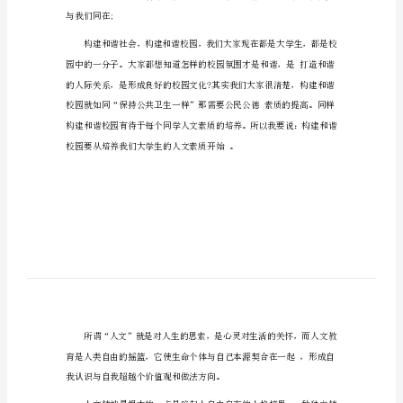
有关大学生素质演讲稿篇1
有
同学们，老师们：
关
大
大家好!
学
生
素
美，它——光彩夺目;
质
演
讲
的美，它——深藏不露;
稿
有
关
与我们同在;