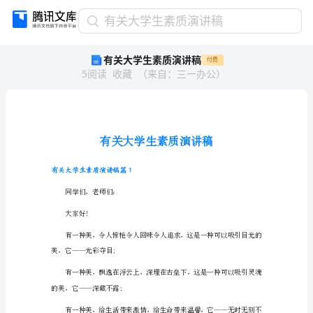
有
有关大学生素质演讲稿
关
有关大学生素质演讲稿
付费
大
5
阅读
收藏
（
来自
：
三一办公
）
学
生
素
质
演
讲
稿