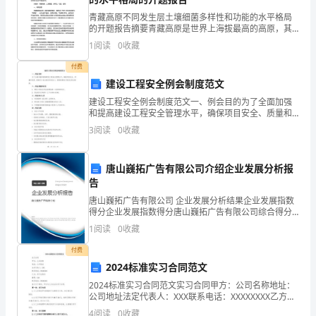
青藏高原不同发生层土壤细菌多样性和功能的水平格局
师
的开题报告摘要青藏高原是世界上海拔最高的高原，其
土壤生态系统是该地区生态系统的重要组成部分，对于
恩
1
阅读
0
收藏
维护该地区生态环境具有重要作用。本文将从多样性和
功能两个
校
付费
建设工程安全例会制度范文
情
建设工程安全例会制度范文一、例会目的为了全面加强
读书？
和提高建设工程安全管理水平，确保项目安全、质量和
尊
进度，提高员工安全意识和责任心，特制定建设工程安
3
阅读
0
收藏
全例会制度。二、例会周期和时间1. 建设工程安全例会
敬
按照
说：“为了读书，我应该放下虚荣。”
的
唐山巍拓广告有限公司介绍企业发展分析报
告
xx
唐山巍拓广告有限公司 企业发展分析结果企业发展指数
得分企业发展指数得分唐山巍拓广告有限公司综合得分
书
说明：企业发展指数根据企业规模、企业创新、企业风
1
阅读
0
收藏
险、企业活力四个维度对企业发展情况进行评价。该企
记、
业的
付费
xx
2024标准实习合同范文
顶）。
2024标准实习合同范文实习合同甲方：公司名称地址：
校
公司地址法定代表人：XXX联系电话：XXXXXXXX乙方：
实习生姓名籍贯：XXX联系电话：XXXXXXXX鉴于以下事
4
阅读
0
收藏