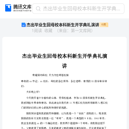
杰
杰出毕业生回母校本科新生开学典礼演讲
出
杰出毕业生回母校本科新生开学典礼演讲
付费
毕
1
阅读
收藏
（
来自
：
第一文库网
）
业
生
回
母
校
本
讲
科