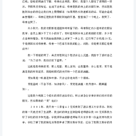
毕
一辈子的尊重。
业
生
回
母
校
雄”。
本
科
新
是肩负前程。
生
开
学
典