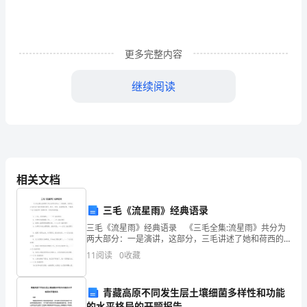
礼
演
更多完整内容
讲
继续阅读
荣
耀
回
归
相关文档
母
校
三毛《流星雨》经典语录
三毛《流星雨》经典语录 《三毛全集:流星雨》共分为
只
两大部分：一是演讲，这部分，三毛讲述了她和荷西的
相识、相知、相恋、结婚等故事。下面是三毛《流星
为
11
阅读
0
收藏
雨》经典语录，欢迎阅读借鉴。 1、人生，还是假的
勿
青藏高原不同发生层土壤细菌多样性和功能
母亲也哭了。
忘
的水平格局的开题报告