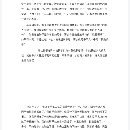
新
荣耀回归母校只为勿忘师恩校情
生
们：
开
大家晚上好！
学
典
门的同学们致以衷心的祝贺和美好的祝愿。
礼
演
讲
杰
出