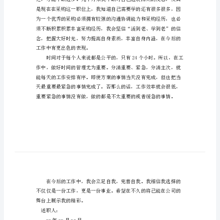
公司大的开展。
班
转
正
述
要做什么样的人。
职
报
告
(2)
公
司
有
大