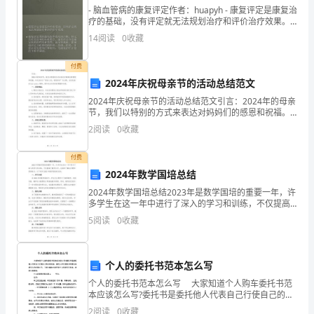
- 脑血管病的康复评定作者：huapyh - 康复评定是康复治
不
疗的基础，没有评定就无法规划治疗和评价治疗效果。
康复评定类似临床医学的疾病诊断，但又具有其自身的
14
阅读
0
收藏
断
专业特点，
的
付费
2024年庆祝母亲节的活动总结范文
学
2024年庆祝母亲节的活动总结范文引言：2024年的母亲
节，我们以特别的方式来表达对妈妈们的感恩和祝福。
习
本次活动以“爱在心间，感恩母亲”为主题，旨在弘扬 filial
2
阅读
0
收藏
piety 精神，提升社会对母亲
和
付费
成
2024年数学国培总结
长，
2024年数学国培总结2023年是数学国培的重要一年，许
多学生在这一年中进行了深入的学习和训练，不仅提高
成
了数学水平，也培养了解决问题和思维能力。以下是对
5
阅读
0
收藏
2023年数学国培的总结。一、学习内容在2023
为
公
个人的委托书范本怎么写
个人的委托书范本怎么写 大家知道个人购车委托书范
司
本应该怎么写?委托书是委托他人代表自己行使自己的合
法权益，委托人在行使权力时需出具委托人的法律文
2
阅读
0
收藏