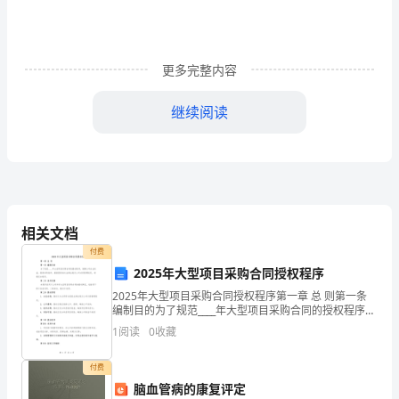
己
也
更多完整内容
要
有
继续阅读
目
标
舞台上展示我的精彩。
和
相关文档
述职人：
方
付费
案，
xx年xx月xx日
2025年大型项目采购合同授权程序
2025年大型项目采购合同授权程序第一章 总 则第一条
只
编制目的为了规范____年大型项目采购合同的授权程序，
保障公司合法权益，提高采购效率，根据国家相关法律
有
1
阅读
0
收藏
法规及公司内部管理规定，特制定本程序。第二
自
付费
脑血管病的康复评定
己