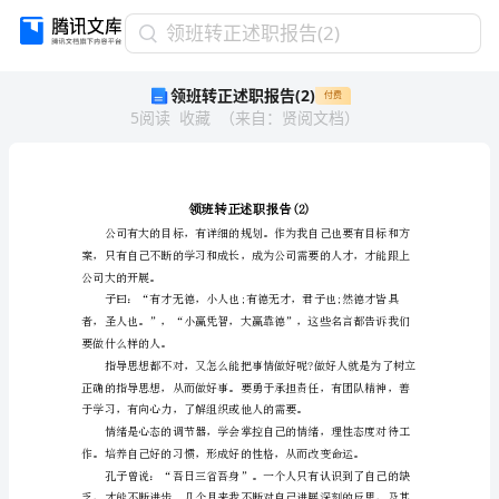
领
领班转正述职报告(2)
班
领班转正述职报告(2)
付费
转
5
阅读
收藏
（
来自
：
贤阅文档
）
正
述
职
报
告
(2)
领