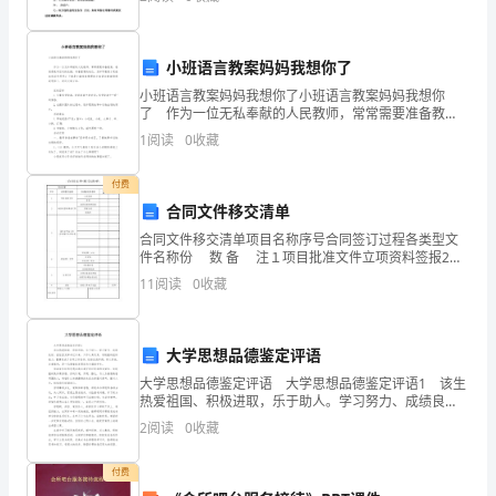
需
书。下面小编给大家带来个人的委托书范本，欢迎大
要
小班语言教案妈妈我想你了
的
小班语言教案妈妈我想你了小班语言教案妈妈我想你
人
了 作为一位无私奉献的人民教师，常常需要准备教
案，教案是教学活动的依据，有着重要的地位。怎样写
1
阅读
0
收藏
教案才更能起到其作用呢？下面是小编收集整理的小班
才，
语言教
付费
才
合同文件移交清单
能
合同文件移交清单项目名称序号合同签订过程各类型文
件名称份 数 备 注１项目批准文件立项资料签报2询
跟
价或招标准备文件询价或招标审批表招标公告招标书3询
11
阅读
0
收藏
价或开标文件（投标单位的投标书)4评标(审
上
公
大学思想品德鉴定评语
大学思想品德鉴定评语 大学思想品德鉴定评语1 该生
司
热爱祖国、积极进取，乐于助人。学习努力、成绩良
好。担任团支部书记以来，工作认真负责，有较强的组
大
2
阅读
0
收藏
织能力，圆满完成了各项工作任务。性格活泼开朗，待
人
的
付费