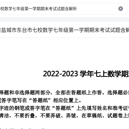
苏省盐城市东台市七校数学七年级第一学期期末考试试题含
2022-2023学年七上数学期末模拟试卷
字迹的钢笔或答字笔写在“答题纸”相应位置上。
2．请用黑色字迹的钢笔或答字笔在“答题纸”上先填写姓名和准考证号。
3．保持卡面清洁，不要折叠，不要弄破、弄皱，在草稿纸、试题卷上答题无效。
一、选择题(每小题3分,共30分)
1．3点30分时，时钟的时针与分针所夹的锐角是()
A70°B75°C80°D90°
．．．．
|a+2|+b-1=0.a+b
22019
2．如果（）那么代数式（）的值为（）