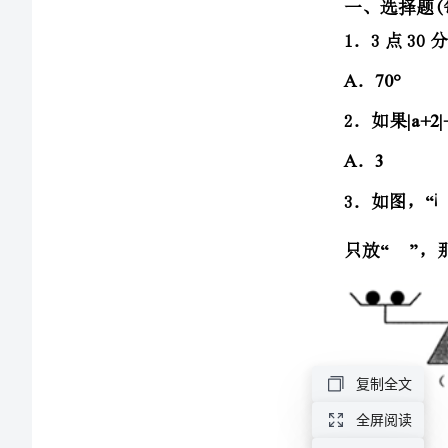
市
七
只放，那么应放
“”“”
校
数
学
七
年
则下列方程错误的是（）
级
复制全文
第
全屏阅读
一