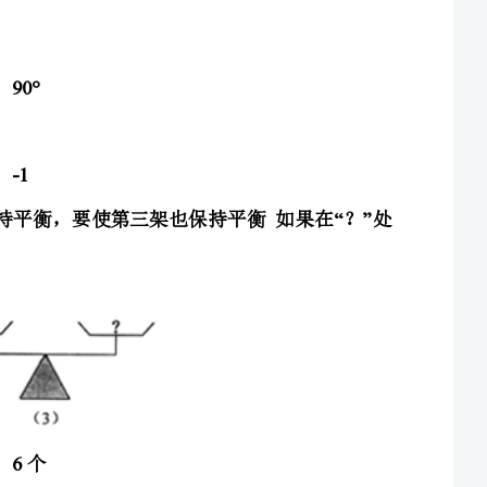
“”“”
3．如图，、、分别表示三种不同的物体已知前两架天平保持平衡，要使第三架也保持平衡如果在？处
4．把元的奖金按两种奖给名学生，其中一等奖每人元，二等奖每人元，设获一等奖的学生有x人，
AB=10cmCABBC=4cmMACNBCMN
5．已知线段，点是直线上一点，，若是的中点，是的中点，则线段的长