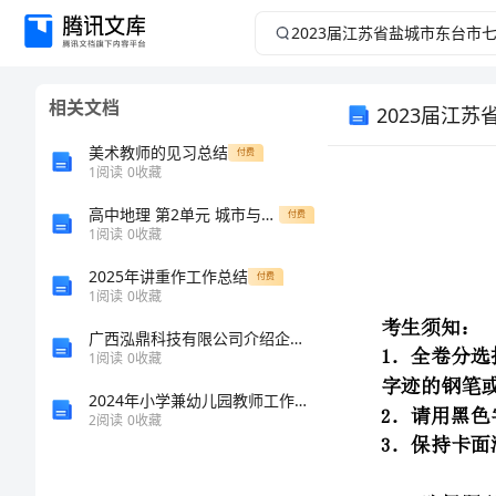
2023
届
相关文档
2023届江
江
美术教师的见习总结
付费
苏
1
阅读
0
收藏
省
高中地理 第2单元 城市与地理环境单元综合测评 鲁教版必修2-鲁教版高一必修2地理试题
付费
1
阅读
0
收藏
考生须知：
盐
2025年讲重作工作总结
付费
1
阅读
0
收藏
城
广西泓鼎科技有限公司介绍企业发展分析报告
1
阅读
0
收藏
市
2024年小学兼幼儿园教师工作年度小结
东
2
阅读
0
收藏
台