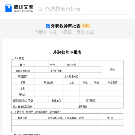
外
外聘教师审批表
聘
外聘教师审批表
付费
教
5
阅读
收藏
（
来自
：
贤阅文档
）
师
审
批
表
外
聘
教
师