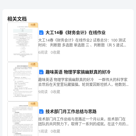
出
学
历
生
相关文档
年
付费
本科
月
大工14春《财务会计》在线作业
大工14春《财务会计》在线作业2 试卷总分：100 测试
照
时间： 判断题 多选题 单选题 三 、判断题（共 5 道试
究生
研
题，共 20 分。） 1. 无形资产根据其使用寿命采用直线
片
6
阅读
0
收藏
法摊销。 A.对 B.错
参
付费
高
业资格
等级
最
职
/
趣味英语 物理学家搞幽默真的好冷
加
趣味英语 物理学家搞幽默真的好冷 一群伟大的科学家
工
去世后在天堂里玩藏猫猫。轮到爱因斯坦抓人，他数到
作单位
务
现工
及职
100睁开眼睛，看到所有的人都藏起来了，只有牛顿还站
9
阅读
0
收藏
在那里。 A bunch of great
作
主
学
作经
含兼
经
修经
付费
时
2
、
要
习工
历（
职
历、进
技术部门月工作总结与思路
间
技术部门月工作总结与思路近一个月以来，技术部门在
团队的共同努力下，取得了一系列的成就。在这个月的
止年
起
月
身
工作中，我们在新项目的推进、老项目的优化以及技术
1
阅读
0
收藏
团队的协作能力等方面都取得了显著的进展。以下是我