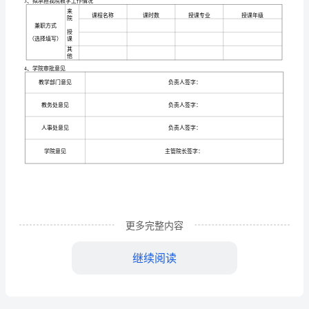
审
批
表
1、
个
简
人
1
、个人
况
简
姓名
况
姓
更多完整内容
参加
作时
工
间
名
继续阅读
性
聘
部门
用
别