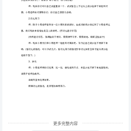
题
若干沙包
运
活动过程：
沙
一、热身运动
包
教
案,
菁
后做几个下蹲起来。
选
()
播放朝鲜民歌音乐《桔梗瑶》
五
篇
（完
整
更多完整内容
文