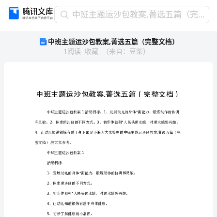
中
中班主题运沙包教案,菁选五篇（完整文档）
班
中班主题运沙包教案,菁选五篇（完整文档）
主
1
阅读
收藏
（
来自
：
豆柴
）
题
运
沙
包
教
案,
菁