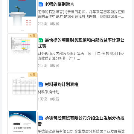
老师的临别赠言
目
2.
幼儿练习
老师的临别赠言(1)亲爱的老师，几年来是您带领我在知
标：
识的海洋中遨游;是您引领我放飞理想，我想对您说一
声，“老师，您辛苦了!"(2)三年的时光如云般飘过，时间
2
阅读
0
收藏
1、
的天使不苟地将时针拨向离别。在这临别之际，我
发
付费
最快捷的项目财务现值和内部收益率计算公
式表
展
财务现值和内部收益率计算表 项 目 年 份 投资项目经
幼
济效益计算分析期（年）
12345678910111213141516171819202122
(
2
阅读
0
收藏
儿
付费
)
走路不落下。
的
材料采购计划表格
身
3
、游戏
材料采购计划
体
1
阅读
0
收藏
*
请燕子老师当裁判。
承德筑砼商贸有限公司介绍企业发展分析报
衡
告
请裁判宣布比赛结果。
能
承德筑砼商贸有限公司 企业发展分析结果企业发展指数