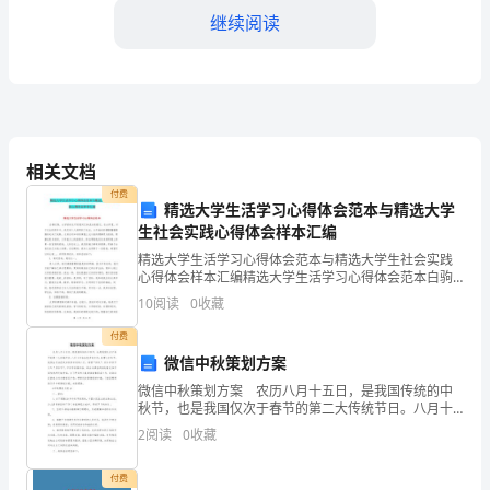
档）
继续阅读
中
班
二、练习顶沙包吖
主
题
()
教师进行整队
相关文档
付费
运
1.
精选大学生活学习心得体会范本与精选大学
导入：
生社会实践心得体会样本汇编
沙
精选大学生活学习心得体会范本与精选大学生社会实践
心得体会样本汇编精选大学生活学习心得体会范本白驹
包
?
过隙，大学的时光不经意间已如流水般逝过，在大学
们想不想试试
10
阅读
0
收藏
里，对于过去的两年中，我们每个人都得到了成长，从
教
开始时的懵
付费
案
微信中秋策划方案
*
1
微信中秋策划方案 农历八月十五日，是我国传统的中
秋节，也是我国仅次于春节的第二大传统节日。八月十
五恰在秋季的中间，故谓之中秋节。我国古历法把处在
活
2
阅读
0
收藏
秋季中间的八月，称谓“仲秋”，所以中秋节又叫“仲秋节”
动
付费