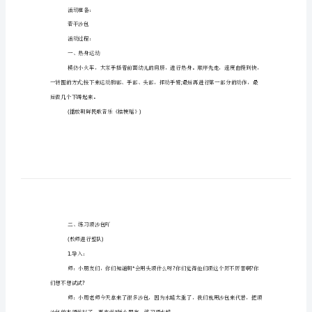
选
五
,
整文档）供大家参考。
篇
1
中班主题运沙包教案
（完
活动目标：
整
1*
文
2
、探索顶沙包的不同方式。
档）
3*
4
中
、让幼儿知道锻炼有益于身体健康。
班
5
、初步了解健康的小常识。
主
活动准备：