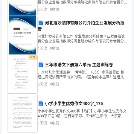
得分企业发展指数得分承德筑砼商贸有限公司综合得分
根据幼儿的情况，是否增加难度练习。
力，
说明：企业发展指数根据企业规模、企业创新、企业风
2
阅读
0
收藏
险、企业活力四个维度对企业发展情况进行评价。该企
锻
业的
河北旭妙装饰有限公司介绍企业发展分析报
炼
告
河北旭妙装饰有限公司 企业发展分析结果企业发展指数
动
得分企业发展指数得分河北旭妙装饰有限公司综合得分
说明：企业发展指数根据企业规模、企业创新、企业风
作
1
阅读
0
收藏
险、企业活力四个维度对企业发展情况进行评价。该企
业的
的
付费
三年级语文下册第六单元 主题训练卷
协
、乡村儿童生活画卷：.明诗题。（6分）水墨画是由 和
经过调配浓度所画出来的画。《童年的水墨画》这组儿
调
童诗主要描写了、、这几个生活场景，表现了孩子们 O.
6
阅读
0
收藏
了诗意。（17分）（1）垂柳把溪水当作梳妆的
和
灵
小学小学生优秀作文400字_175
敏。
小学小学生优秀作文400字【热门】小学小学生优秀作文
400字汇总9篇 在日常学习、工作和生活中，大家都接
触过作文吧，作文根据写作时限的不同可以分为限时作
2、
1
阅读
0
收藏
文和非限时作文。你所见过的作文是什么样的呢？
探