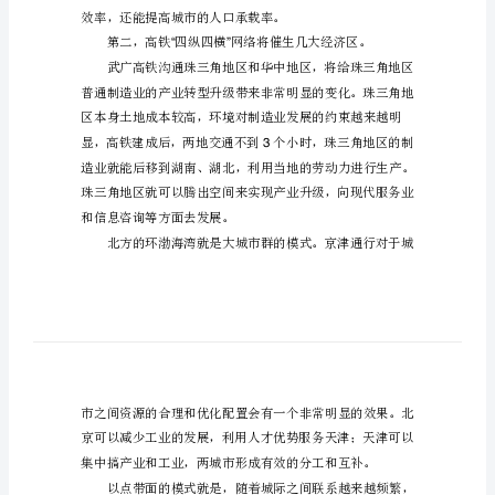
改
革
开
放
三
十
来年经济发展的推动力量。
20
多
年，
中
国
经
济
已
“”