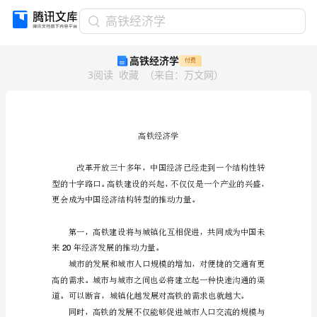
高
高铁经济学
铁
高铁经济学
付费
经
3
阅读
收藏
（
来自
：
万文网
）
济
学
高
铁
经
济
高
学