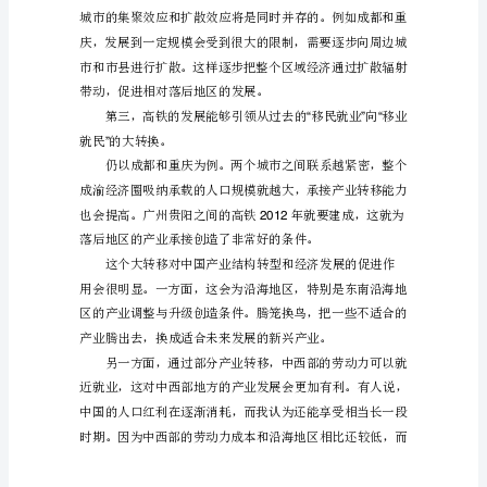
经
走
到
一
个
结
构
性
和信息咨询等方面去发展。
转
型
的
十
字