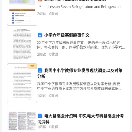
带动，促进相对落后
一
- * - - - Lesson Seven Refrigeration and Refrigerants
2
阅读
0
收藏
个
就民的大转换。
”
产
小学六年级寒假趣事作文
业
XX年小学六年级寒假趣事作文 寒假是一段欢乐的时
间，每次寒假一到，同学们都欢呼起来。收集了小学六
的
年级寒假趣事，欢迎阅读。 今年的寒假好无聊，作业
2
阅读
0
收藏
做完了，玩也玩够了，家乡也回去过了，至于课外书嘛
兴
付费
盛，
我国中小学教师专业发展现状调查以及对策
分析
更
我国中小学教师专业发展现状调查以及对策分析 摘 要：
中小学英语教师专业发展作为开展素质教育的基本保
会
证，自我专业的发展是为了提升教学质量，改进教学方
1
阅读
0
收藏
法，教师在有目的、有计划的基础上对自我发展进行设
成
为
电大基础会计资料-中央电大专科基础会计考
中
试资料
1
阅读
0
收藏