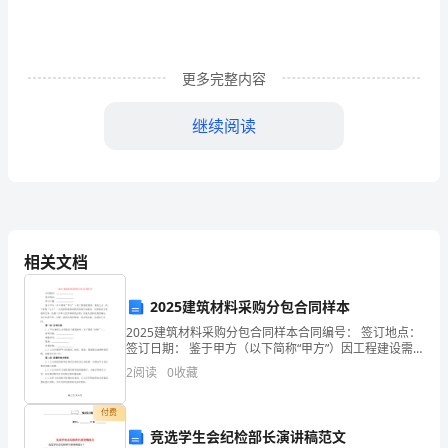
沟
通
更多完整内容
与
继续阅读
协
调，
7会议记录
及
7.1部门指定专人负责，做好会议内容记录
时
相关文档
传
达
2025建筑材料采购分包合同样本
2025建筑材料采购分包合同样本合同编号： 签订地点：
公
签订日期： 鉴于甲方（以下简称“甲方”）因工程建设需
要，委托
司
2
阅读
0
收藏
要
付费
竞选学生会纪检部长演讲稿范文
。