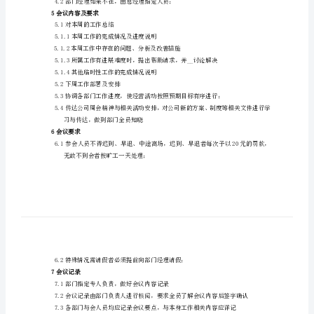
门
周
例
2参加部门及人员
会
管
签字确认）；
理
制
定熟悉本部门事务的代表人员参加；
3会议时间及地点
度
3.1部门自定时间与地点；
1
4会议主持
总
4.1部门经理；
则
4.2部门经
1.1
5会议内容及要求
实
5.1对本周的工作总结