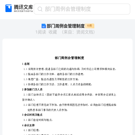
部
部门周例会管理制度
门
部门周例会管理制度
付费
周
1
阅读
收藏
（
来自
：
贤阅文档
）
例
会
管
理
制
度
1总则
部