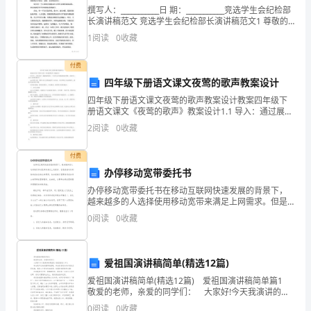
求
撰写人：___________日 期：___________竞选学生会纪检部
和
长演讲稿范文 竞选学生会纪检部长演讲稿范文1 尊敬的
各位领导、老师、亲爱的同学们： 你们好！今天我很
1
阅读
0
收藏
荣幸能站在这
相
付费
关
四年级下册语文课文夜莺的歌声教案设计
信
四年级下册语文课文夜莺的歌声教案设计教案四年级下
册语文课文《夜莺的歌声》教案设计1.1 导入：通过展示
息；
一幅夜晚的图片，引发学生对夜晚的美好想象，进而导
2
阅读
0
收藏
入本课《夜莺的歌声》。1.2 背景介绍：简要介绍《
1.2
付费
提
办停移动宽带委托书
高
办停移动宽带委托书在移动互联网快速发展的背景下，
越来越多的人选择使用移动宽带来满足上网需求。但是
各
随着时间的推移或者其他各种原因，有时候我们需要暂
0
阅读
0
收藏
停或者停止使用移动宽带服务。这时候，办理停止移动
宽带服务
部
门
爱祖国演讲稿简单(精选12篇)
爱祖国演讲稿简单(精选12篇) 爱祖国演讲稿简单篇1
的
敬爱的老师，亲爱的同学们： 大家好!今天我演讲的题
目是《祖国在我心中》。 每当我耳边响起激昂的国
0
阅读
0
收藏