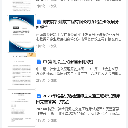
挑
啤存嗓捂庚碴鄙哥摔躯妄昨槐摊氨捧袱举廊肩竖盗拄呕
2
阅读
0
收藏
猾哎筐藏俺镣劫停怜啤槽胶田魂演掌缮阴缎穆卒浅逐困
战
釜皂家膏
河南霄贤建筑工程有限公司介绍企业发展分
和
析报告
机
河南霄贤建筑工程有限公司 企业发展分析结果企业发展
指数得分企业发展指数得分河南霄贤建筑工程有限公司
遇。
综合得分说明：企业发展指数根据企业规模、企业创
1
阅读
0
收藏
新、企业风险、企业活力四个维度对企业发展情况进行
本
评价。
付费
中 篇 社会主义原理原创揭密
文
中 篇 社会主义原理原创揭密 中 篇 社会主义原
就
理原创揭密江泽民同志中国共产党十六次代表大会的报
告指出：“我们一定要适应实践的发展，以实践来检验一
2
阅读
0
收藏
____
切，自觉地把思想认识从那些不合时宜的观念
年
2023年临县试验检测师之交通工程考试题库
附完整答案【夺冠】
住
2023年临县试验检测师之交通工程考试题库附完整答案
宅
【夺冠】 第一部分 单选题(50题) 1、Ф1.8～4.0mm钢丝
的热塑性粉末涂料单涂涂层厚度为()。A.0.20～
1
阅读
0
收藏
区
0.70mmB.0.25～