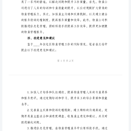
作
总
二、工作情况
结
2024
年
住
宅
区
物
业
管
理