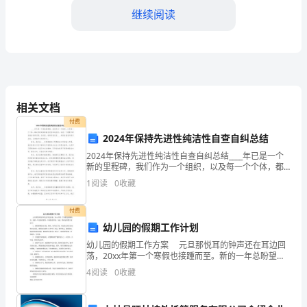
着
继续阅读
城
市
发
展
相关文档
的
水平。
付费
2024年保持先进性纯洁性自查自纠总结
不
2024年保持先进性纯洁性自查自纠总结____年已是一个
断
新的里程碑，我们作为一个组织，以及每一个个体，都
必须时刻保持着先进性和纯洁性。这是一个需要不断自
1
阅读
0
收藏
推
查自纠的过程，在这里，我将对我们在____年的自
跟进解决问题。
进，
付费
幼儿园的假期工作计划
住
幼儿园的假期工作方案 元旦那悦耳的钟声还在耳边回
荡，20xx年第一个寒假也接踵而至。新的一年总盼望着
宅
有一个崭新的开始，为此，特制定寒假方案如下： 1、
4
阅读
0
收藏
做好假期活动方案，按时、按方案上岗，保证幼
的物业管理服务。
区