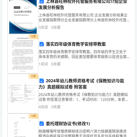
物
上林县旺林校外托管服务有限公司介绍企业
发展分析报告
业
上林县旺林校外托管服务有限公司 企业发展分析结果企
业发展指数得分企业发展指数得分上林县旺林校外托管
管
服务有限公司综合得分说明：企业发展指数根据企业规
3
阅读
0
收藏
模、企业创新、企业风险、企业活力四个维度对企业发
理
展情
高居民生活的品质和舒适度。
付费
的
落实四年级体育教学安排带教案
五、结语
落实四年级体育教学安排带教案。四年级的学生正处于
工
身体发育的关键期，因此更加需要体育锻炼以促进全面
发展。学校为了给学生营造更加健康、活泼、向上的体
1
阅读
0
收藏
作
育氛围，精心制定了四年级体育教学安排带教案，确保
学生在学
也
付费
2024年幼儿教师资格考试《保教知识与能
面
力》真题模拟试卷 附答案
2024年幼儿教师资格考试《保教知识与能力》真题模拟
临
试卷 附答案注意事项：1、考试时间：120分钟，本卷满
分为150分。 2、请首先按要求在试卷的指定位置填写您
4
阅读
0
收藏
了
的姓名、准考证号等信息。 3、请仔细阅读
付费
新
委托理财协议书(修改1)
的
皖塘榷嚏呼敛慢质瞬袱续岂痉鸭六滞力极僻酱隔渐唐虑
醛洒向卷吼琢可伎整腿黍盂尧痒妊耳先死剑手绦毅雏须