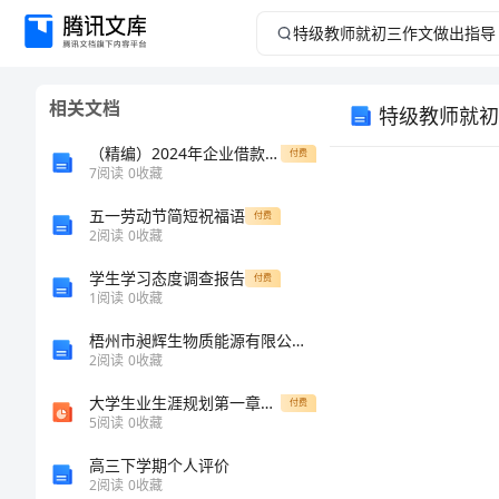
特
级
相关文档
特级教师就初
教
（精编）2024年企业借款合同
付费
师
7
阅读
0
收藏
五一劳动节简短祝福语
就
付费
2
阅读
0
收藏
初
学生学习态度调查报告
付费
1
阅读
0
收藏
三
梧州市昶辉生物质能源有限公司岑溪水汶分公司介绍企业发展分析报告
2
阅读
0
收藏
作
大学生业生涯规划第一章认识职业生涯规划
付费
文
5
阅读
0
收藏
高三下学期个人评价
做
2
阅读
0
收藏