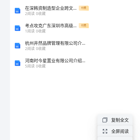
出
在深韩资制造型企业跨文化冲突对员工行为模式影响分析
付费
2
阅读
0
收藏
指
考点攻克广东深圳市高级中学数学人教版七年级下册数据的收集、整理与描述同步练习B卷（附答案详解）
付费
1
阅读
0
收藏
导
杭州井然品牌管理有限公司介绍企业发展分析报告
2
阅读
0
收藏
特
河南时今星置业有限公司介绍企业发展分析报告
级
5
阅读
0
收藏
教
师
就
初
三
复制全文
情。
作
全屏阅读