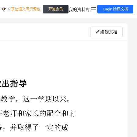
立享超值文库资源包
我的资料库
开通会员
Login 腾讯文档
编辑文档