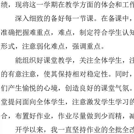
形式，注意弱化难点，强调重点。
能组织好课堂教学，关注全体学生，注意信息反应，调动学生
的有意注意，使其保持相对稳定性。同时，激发学生的情感，使他
们产生愉悦的心境，创造良好的课堂气氛。课堂语言简洁明了，课
堂提问面向全体学生，注意激发学生学习的兴趣。课堂上讲练结
合，布置好作业，作业尽量做到少而精，减轻学生的负担。
开学以来，我一直坚持作业的全批全改，这样才能对学生知识
落实情况有更好掌握，随时调整教学。要提高教学质量，还要做好
后进生的辅导工作。对于每个班的后进生，坚持个别知识辅导和思
想教育相结合的方式，与学生谈理想、谈目标，激发他们的学习热
坚持听课、评课，注意学习组里老师的教学经历，努力探索适