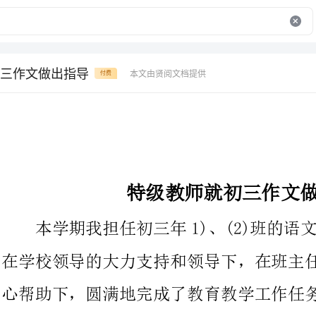
三作文做出指导
本文由贤阅文档提供
付费
特级教师就初三作文做出指导
本学期我担任初三年1)、(2)班的语文教学，这一学期以来，
在学校领导的大力支持和领导下，在班主任老师和家长的配合和耐
心帮助下，圆满地完成了教育教学工作任务，并取得了一定的成
绩，现将这一学期在教学方面的体会和工作总结如下：
深入细致的备好每一节课。在备课中，我认真研究教材，力求
准确把握难重点，难点，制定符合学生认知规律的教学方法及教学