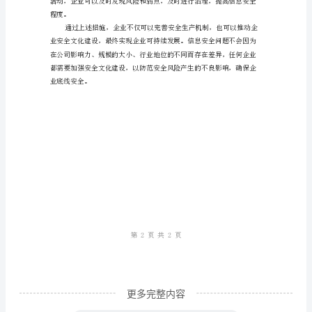
企
业
安
全
文
化
三、加强安全技术保障
建
设,
完
善
安
全
更多完整内容
生