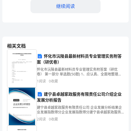
继续阅读
产
机
制
在
相关文档
如
四、开展安全审计和漏洞扫描
怀化市沅陵县最新材料员专业管理实务附答
今
案（研优卷）
这
怀化市沅陵县最新材料员专业管理实务附答案（研优
卷） 第一部分 单选题(50题) 1、应认真、全面地整理、
个
填写资料，表式统一，归档及时，保证资料的标准化和
1
阅读
0
收藏
规范化，反映了资料管理的（ ）性质。A.真
飞
建宁县卓越家政服务有限责任公司介绍企业
速
发展分析报告
建宁县卓越家政服务有限责任公司 企业发展分析结果企
发
业发展指数得分企业发展指数得分建宁县卓越家政服务
程度。
有限责任公司综合得分说明：企业发展指数根据企业规
展
2
阅读
0
收藏
模、企业创新、企业风险、企业活力四个维度对企业发
展情
的