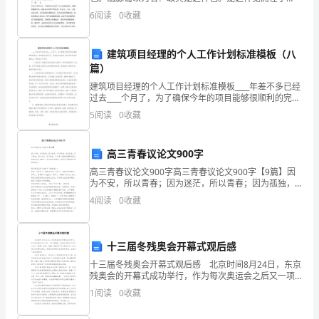
全
田。飞而在于天，跃而在于渊，变化莫测，山龙也取其
6
阅读
0
收藏
理也。山龙自峻岭而下，落脉于平岗、平洋，亦似变化
的
重
建筑项目经理的个人工作计划标准模板（八
篇）
视
建筑项目经理的个人工作计划标准模板____年差不多已经
过去____个月了，为了确保今年的项目能够很顺利的完
程
成，在回顾过去的不足，总结过去的经验，联系项目的
5
阅读
0
收藏
实际基础上，特制定以下计划：一、提高与人勾通能
度
越
高三青春议论文900字
高三青春议论文900字高三青春议论文900字【9篇】因
来
为不安，所以青春；因为迷茫，所以青春；因为孤独，
所以青春；因为忐忑，所以青春。以下是小编收集整理
越
4
阅读
0
收藏
的高三青春议论文900字，供大家参考借鉴，希望
高。
十三届冬残奥会开幕式观后感
事
十三届冬残奥会开幕式观后感 北京时间8月24日，东京
实
残奥会的开幕式成功举行，作为每次奥运会之后又一项
大型赛事，残奥会的举办让更多人对于“更高、更快、更
1
阅读
0
收藏
上，
强、更团结”有了新的认识。而与奥运会开幕式相比，