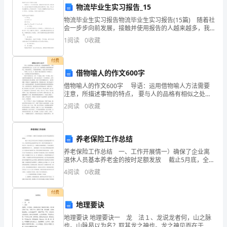
物流毕业生实习报告_15
信
物流毕业生实习报告物流毕业生实习报告(15篇) 随着社
会一步步向前发展，接触并使用报告的人越来越多，我
息
们在写报告的时候要注意语言要准确、简洁。那么你真
1
阅读
0
收藏
正懂得怎么写好报告吗？下面是小编整理的物流毕业
化
业底线安全。
付费
时
借物喻人的作文600字
代，
借物喻人的作文600字 导语：运用借物喻人方法需要
注意，所描述事物的特点， 要与人的品格有相似之处，
让人读了文章，能清楚地认识到借物要说明什么，赞誉
企
2
阅读
0
收藏
怎样的人。下面是的借物喻人，欢送大家参考先阅读!
业
对
养老保险工作总结
养老保险工作总结 一、工作开展情一）确保了企业离
于
退休人员基本养老金的按时足额发放 截止5月底，全市
共为60632名离退休人员发放离退休费17148万元，发放
4
阅读
0
收藏
信
率和社会化发放率均为100%。其中市直
息
付费
地理要诀
安
地理要诀 地理要诀一 龙 法１、龙说龙者何，山之脉
也。山脉曷以为名？取其龙之神也。龙之神见而在于