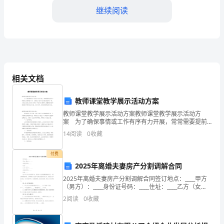
苒，
继续阅读
转
眼
家长跟进
1.
间，
我
相关文档
们
教师课堂教学展示活动方案
已
教师课堂教学展示活动方案教师课堂教学展示活动方
经
案 为了确保事情或工作有序有力开展，常常需要提前
进行细致的方案准备工作，方案是计划中内容最为复杂
14
阅读
0
收藏
来
的一种。方案应该怎么制定才好呢？下面是小编帮大家
整理的
到
付费
2025年离婚夫妻房产分割调解合同
了
2025年离婚夫妻房产分割调解合同签订地点：____甲方
（男方）：____身份证号码：____住址：____乙方（女
2023
新教育理念
2.
方）：____身份证号码：____住址：____鉴于甲乙双方因
2
阅读
0
收藏
感情不合，经协商一致同
年。