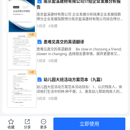
回
南京盈溪建材有限公司介绍企业发展分析报
告
首
南京盈溪建材有限公司 企业发展分析结果企业发展指数
得分企业发展指数得分南京盈溪建材有限公司综合得分
过
说明：企业发展指数根据企业规模、企业创新、企业风
1
阅读
0
收藏
险、企业活力四个维度对企业发展情况进行评价。该企
去
业的
付费
的
患难见真交的英语翻译
和质量。
患难见真交的英语翻译 Be slow in choosing a friend;
一
slower in changing. 选择朋友要审慎，摒弃更要审又
学生个性
3.
慎。 A friend in need i
1
阅读
0
收藏
年，
我
付费
幼儿园大班活动方案范本（九篇）
作
幼儿园大班活动方案范本活动目标：1、认识残疾人，体
为
谅他们生活中的种.种不便。2、激发幼儿帮助残疾人的情
感。3、引导幼儿学习残疾人自强不息，热爱生活的精
3
阅读
0
收藏
神。4、初步培养幼儿有礼貌的行为。5、探索、发现生
2023
班
方面、个性化的教学环境。
的
立即使用
收藏
分享
更多
三、结语