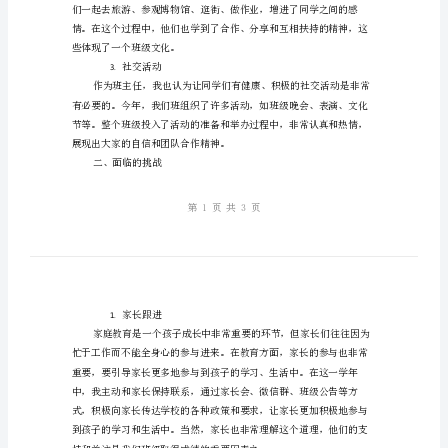
与
一、班级成就
成
成绩提高
1.
就
2023
班
主
任
工
团队建设
2.
作
总
结：
挑