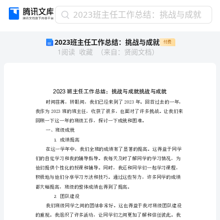
2023
2023班主任工作总结：挑战与成就
班
2023班主任工作总结：挑战与成就
付费
主
1
阅读
收藏
（
来自
：
贤阅文档
）
任
工
作
总
结：
挑
战