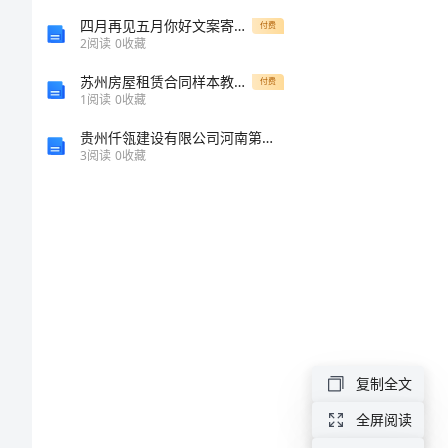
5
案
四月再见五月你好文案寄语(精选100句)
付费
6
2
阅读
0
收藏
银
苏州房屋租赁合同样本教学内容
付费
思路：
1
阅读
0
收藏
行
1
贵州仟瓴建设有限公司河南第二分公司介绍企业发展分析报告
招
3
阅读
0
收藏
2
聘
3
4
面
试
5
问
思路：
题
1
及
2
复制全文
答
3
案
全屏阅读
4