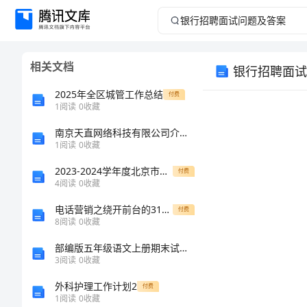
银
行
相关文档
银行招聘面试
招
2025年全区城管工作总结
付费
聘
1
阅读
0
收藏
南京天直网络科技有限公司介绍企业发展分析报告
面
1
阅读
0
收藏
试
2023-2024学年度北京市第十五中学数学七年级上册整式的加减综合练习试卷（附答案详解）
付费
4
阅读
0
收藏
问
电话营销之绕开前台的31种方法
付费
8
阅读
0
收藏
题
思路：
部编版五年级语文上册期末试卷(免费)
1
及
3
阅读
0
收藏
2
3
外科护理工作计划2
付费
答
1
阅读
0
收藏
4