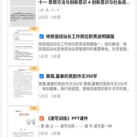
想
十一 思想方法与创新意识 4 创新意识与社会进
步课件
- A - A - × - ×
请
2
阅读
0
收藏
现
付费
场
地铁值班站长工作岗位职责说明模版
的
地铁值班站长工作岗位职责说明模版一、岗位概述：地
铁值班站长是地铁站运营管理中的重要角色，负责管理
男
和监督地铁站的日常运营工作，包括安全管理、客流管
1
阅读
0
收藏
理、设备维护、服务质量等方面。二、岗位职责：1.负责
安全
生
付费
去
蔷薇,暮春的笑脸作文350字
蔷薇,暮春的笑脸作文350字 蔷薇,暮春的笑脸作文350字
设
每到暮春，我们校园里，蔷薇花廊里的那片芬芳的蔷
薇，在不知不觉中露出了它那迷人的笑脸。 走进校园
1
阅读
0
收藏
想
的大门，首先映入眼帘的定是那体育馆右侧
或
付费
者
《速写训练》PPT课件
- 素 描 之 ---- 速写训练 - - - - 速 写 速写是一种
去
2
阅读
0
收藏