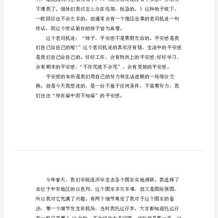
平
安
感
为
题
目
了。”
的
演
讲
稿
——
哈