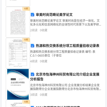
回
付费
忆
审美时尚范畴论美学论文
一
审美时尚范畴论美学论文 审美时尚是在经济一体化、文
化多元化和信息网络化的全球性时代背景下以及美学研
个
究转向审美文化研究、对文学的探讨转向对文化的关注
2
阅读
0
收藏
和国民来说，是一种怎样的体验。
的学术环境中产生的一个当下性范畴全球一体化
场
付费
景：
热源和热交换系统分项工程质量验收记录表
热源和热交换系统分项工程质量验收记录表 编号: 表
你
C.0.1-0605单位（子单位
的
4
阅读
0
收藏
女
北京市怡海神州科贸有限公司介绍企业发展
朋
分析报告
北京市怡海神州科贸有限公司 企业发展分析结果企业发
友
展指数得分企业发展指数得分北京市怡海神州科贸有限
公司综合得分说明：企业发展指数根据企业规模、企业
板
3
阅读
0
收藏
创新、企业风险、企业活力四个维度对企业发展情况进
行评
着
付费