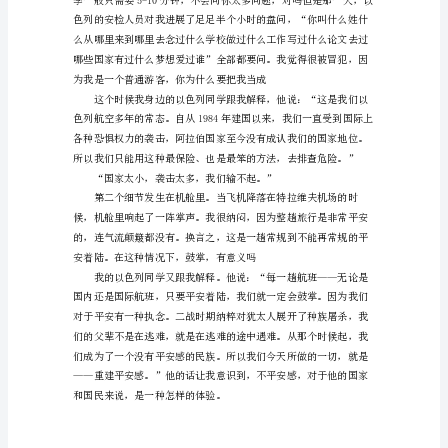
佛
毕
业
生
许
吉
如
在
《我
是
演
说