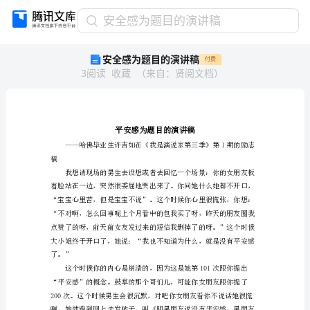
安
安全感为题目的演讲稿
全
安全感为题目的演讲稿
付费
感
3
阅读
收藏
（
来自
：
贤阅文档
）
为
题
目
的
演
讲
稿
稿