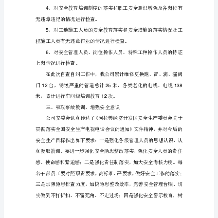
生
产
电
视
电
改期限，确保整改工作的有效进行。
话
二、进行全面检查，整改
会
1
议
火区域是否有易燃物、可燃物。
精
2
神，
根
据