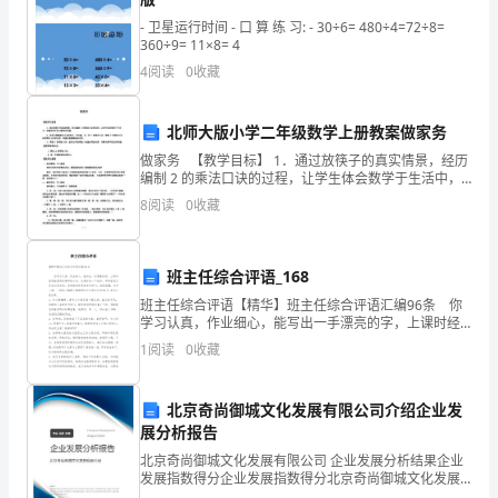
员
- 卫星运行时间 - 口 算 练 习: - 30÷6= 480÷4=72÷8=
会
360÷9= 11×8= 4
6
4
阅读
0
收藏
关
上岗情况进行检查。
于
北师大版小学二年级数学上册教案做家务
贯
做家务 【教学目标】 1．通过放筷子的真实情景，经历
编制 2 的乘法口诀的过程，让学生体会数学于生活中，
彻
而激发学生学习数学的兴趣。 2．使学生理解乘法口诀的
8
阅读
0
收藏
意义，学习编、记、用 2 的乘法口
落
米，累计进行车间级培训教育次。
12
实
班主任综合评语_168
三、吸取事故教训，增强
班主任综合评语【精华】班主任综合评语汇编96条 你
全
学习认真，作业细心，能写出一手漂亮的字，上课时经
常能看到你高举的小手，这是你的一个进步，平常值日
国
1
阅读
0
收藏
工作也比较负责。老师希望你更加努力学习，戒骄戒躁
安
北京奇尚御城文化发展有限公司介绍企业发
全
展分析报告
北京奇尚御城文化发展有限公司 企业发展分析结果企业
生
发展指数得分企业发展指数得分北京奇尚御城文化发展
有限公司综合得分说明：企业发展指数根据企业规模、