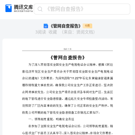
《管
《管网自查报告》
网
《管网自查报告》
付费
自
3
阅读
收藏
（
来自
：
贤阅文档
）
查
报
告》
《管
精品文章
网
自
查
报