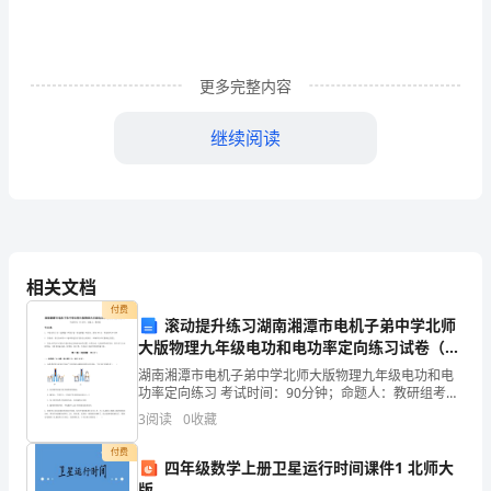
《阿
拉
善
更多完整内容
经
精品文章
继续阅读
济
开
发
警情况进行检查；
区
3
相关文档
安
付费
定的范围之内等情况进行了检查。
滚动提升练习湖南湘潭市电机子弟中学北师
全
大版物理九年级电功和电功率定向练习试卷（含
4
答案详解）
生
湖南湘潭市电机子弟中学北师大版物理九年级电功和电
功率定向练习 考试时间：90分钟；命题人：教研组考生
无违章违纪的情况进行检查。
注意：1、本卷分第I卷（选择题）和第Ⅱ卷（非选择题）
产
3
阅读
0
收藏
两部分，满分100分，考试时间90分钟2、答卷前
委
5
付费
四年级数学上册卫星运行时间课件1 北师大
版