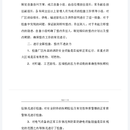
告》
为
了
深
入
贯
彻
落
一、领导高度重视，明确
实
全
国
安
全