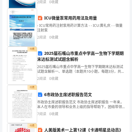
产
2
阅读
0
收藏
企业创新、企业风险、企业活力四个维度对企业发展情
况进
电
ICU微量泵常用药用法及用量
视
- ICU常用药注射泵用药计算方法 - - ICU:黄礼庆 - - 微量
注射泵
电
2
阅读
0
收藏
话
付费
2025届石嘴山市重点中学高一生物下学期期
会
末达标测试试题含解析
议
2025届石嘴山市重点中学高一生物下学期期末达标测试
试题含解析一、单选题（本题共10小题，每题3分，共
的
30分）1、有关细胞的分化、衰老与凋亡和坏死的说法，
2
阅读
0
收藏
正确的是（ ）A．细胞凋亡与细胞坏死都是细胞
通
付费
6市政协主席述职报告范文
知》
市政协主席述职报告范文 市政协主席述职报告 一年来，
文
本人在市委的领导和业务上级的指导帮助下，团结带领
政协一班人，按照围绕中心，服务大局，维护党委，支
7
阅读
0
收藏
件
持政府的工作思路，深入实践三个代表重
要
付费
人美版美术一上第12课《卡通明星总动员》