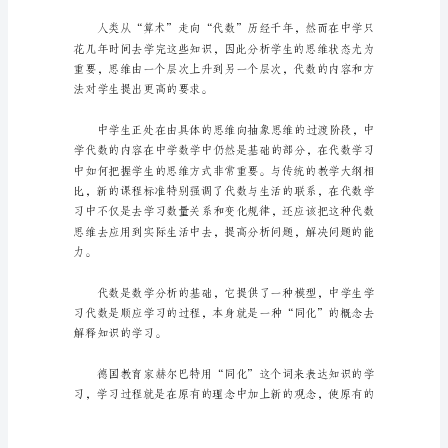
的
形
成
研
究
论
文
摘
要：
中
学
代
数