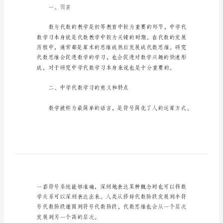
研
究
论
文
中
学
生
代
数
思
一、引言
维