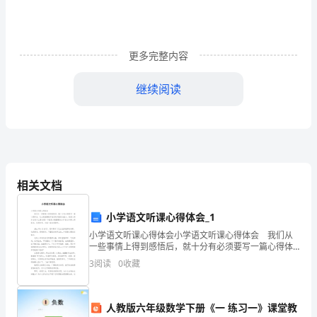
思
维
更多完整内容
是
对
继续阅读
概
念
学
习
相关文档
发展到另一个高的层次。
的
小学语文听课心得体会_1
一
小学语文听课心得体会小学语文听课心得体会 我们从
一些事情上得到感悟后，就十分有必须要写一篇心得体
种
会，这么做能够提升我们的书面表达能力。但是心得体
3
阅读
0
收藏
会有什么要求呢？下面是小编整理的小学语文听课心得
思
体会
考
人教版六年级数学下册《一 练习一》课堂教