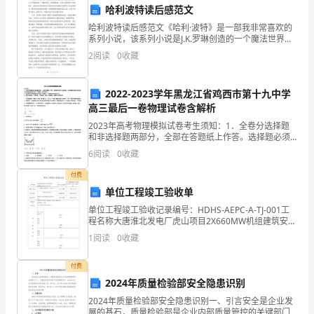
的道路上取得更多的成果。
哈利波特读后感范文
的
哈利波特读后感范文《哈利·波特》是一部我非常喜欢的
系列小说，该系列小说是J.K.罗琳创造的一个魔法世界，
领
故事围绕着一个孤儿男孩哈利·波特展开。我对这本书的
2
阅读
0
收藏
喜欢不仅仅因为其中的魔法元素和令人兴奋的情节，
域。
作
2022-2023学年黑龙江省鸡西市第十九中学
高三最后一卷物理试卷含解析
为
2023年高考物理模拟试卷考生须知：1．全卷分选择题
工作。
和非选择题两部分，全部在答题纸上作答。选择题必须
一
用2B铅笔填涂；非选择题的答案必须用黑色字迹的钢笔
6
阅读
0
收藏
或答字笔写在“答题纸”相应位置上。2．请用黑色字迹
名
付费
从
单位工程竣工验收单
单位工程竣工验收记录编号：HDHS-AEPC-A-TJ-001工
事
程名称大唐淮北发电厂虎山项目2X660MW机组建筑安装
工程单位工程名称#1锅炉（炉架）基础工程施工单位安
文
1
阅读
0
收藏
徽电力建设第一工程公司开工日期2
史
付费
2024年质量检验部安全隐患识别
工
耀。
2024年质量检验部安全隐患识别一、引言安全是企业发
展的基石，质量检验部是企业内部质量管控的关键部门