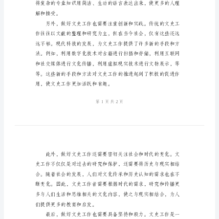
文
史
分享我在文史工作中的体会。
工
作
体
会
近
年
来，
随
着
社
会