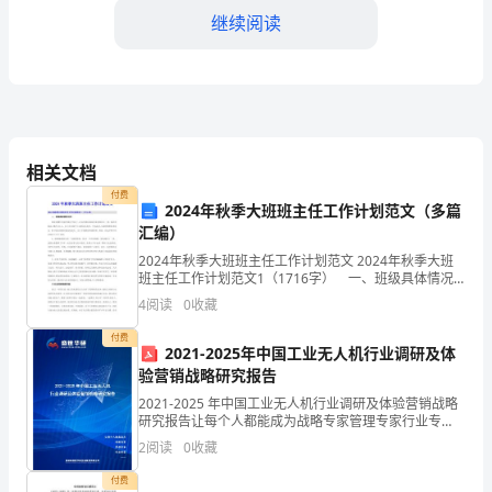
视，
继续阅读
文
史
工
相关文档
作
付费
逐
2024年秋季大班班主任工作计划范文（多篇
汇编）
渐
2024年秋季大班班主任工作计划范文 2024年秋季大班
班主任工作计划范文1（1716字） 一、班级具体情况
成
分析： 紧张而繁忙的新学期又开始了，在这学期中我
4
阅读
0
收藏
接手张老师的大二班，现在班级总人数为32
们提供更多的教育和启发。
为
付费
2021-2025年中国工业无人机行业调研及体
一
验营销战略研究报告
个
2021-2025 年中国工业无人机行业调研及体验营销战略
研究报告让每个人都能成为战略专家管理专家行业专
家……2021-2025 年中国工业无人机行业调研及体验营销
重
2
阅读
0
收藏
战略战略研究报告报告目录第一章 企业
要
付费