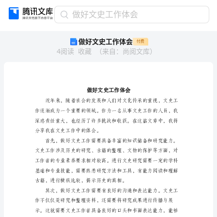
做
做好文史工作体会
好
做好文史工作体会
付费
文
4
阅读
收藏
（
来自
：
尚阅文库
）
史
工
作
体
会
做
好