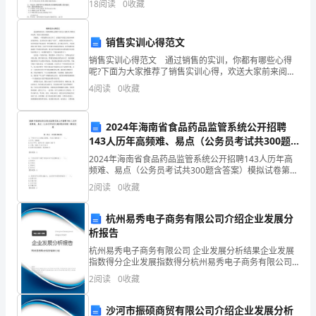
18
阅读
0
收藏
工
3成本控制与管理在设计阶段的作用
作
销售实训心得范文
经
销售实训心得范文 通过销售的实训，你都有哪些心得
呢?下面为大家推荐了销售实训心得，欢送大家前来阅
验，
读。 转眼间，一周的销售实训完毕了，给我留下的是
4
阅读
0
收藏
无穷的回味和深化的体会。这次的实训主题是“经济”。校
一般。
就
2024年海南省食品药品监管系统公开招聘
成
143人历年高频难、易点（公务员考试共300题
含答案）模拟试卷带答案
本
2024年海南省食品药品监管系统公开招聘143人历年高
频难、易点（公务员考试共300题含答案）模拟试卷第一
控
部分 单选题(300题)1、下列关于公文的格式要素，写法
2
阅读
0
收藏
正确的是（ ）。A.份号：0
制
杭州易秀电子商务有限公司介绍企业发展分
和
析报告
杭州易秀电子商务有限公司 企业发展分析结果企业发展
管
指数得分企业发展指数得分杭州易秀电子商务有限公司
综合得分说明：企业发展指数根据企业规模、企业创
理
2
阅读
0
收藏
新、企业风险、企业活力四个维度对企业发展情况进行
评价。
在
沙河市振硕商贸有限公司介绍企业发展分析