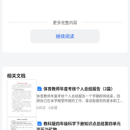
建
设
中
更多完整内容
的
继续阅读
作
开发建设中的作用做了一些阐述和介绍。
用
关键词
:房地产；成本控制；管理；作用
摘
1前言
要:
相关文档
本
体育教师年度考核个人总结报告（2篇）
人
具有直接的影响。
体育教师年度考核个人总结报告一个学期即将结束，回
结
顾自己在本学期里所做的工作，虽说能做到热爱本职工
2成本控制与管理在拍地阶段的作用
作，认真学习新的教育教学理论，教学中能充分发扬民
6
阅读
0
收藏
主，但为了能进一步总结经验，以谋求更大的进步，有
合
必要对自
自
教科版四年级科学下册知识点总结第四单元
岩石与矿物