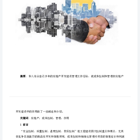
产
开
发
建
设
中
的
作
用
浅