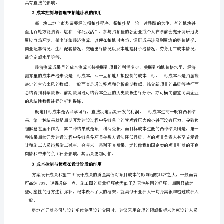
谈
成
本
控
制
管
理
在
房
产
开
摘要
发