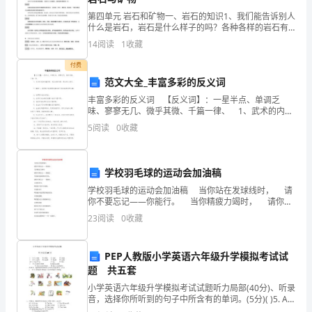
己
第四单元 岩石和矿物一、岩石的知识1、我们能告诉别人
多
什么是岩石，岩石是什么样子的吗？各种各样的岩石有
什么相同和不同？ 答：岩石都是天然的、比较坚硬，它
14
阅读
1
收藏
造价定额水平等等。
们在地球上广泛分布。 岩石在颜色、
年
付费
的
范文大全_丰富多彩的反义词
房
丰富多彩的反义词 【反义词】：一星半点、单调乏
味、寥寥无几、微乎其微、千篇一律、 1、武术的内容
丰富多彩，适合各种年龄、职业的人练习。 2、事实
地
5
阅读
0
收藏
上，我很高兴我曾拥有童年时代有丰富多彩的乐趣。
产
的总结性数据进行分析和提炼。
学校羽毛球的运动会加油稿
开
学校羽毛球的运动会加油稿 当你站在发球线时， 请
发
你不要忘记——你能行。 当你精疲力竭时， 请你不
要忘记——你能行。 当你面对强劲的对手时，
23
阅读
0
收藏
建
设
PEP人教版小学英语六年级升学模拟考试试
题 共五套
管
小学英语六年级升学模拟考试试题听力局部(40分)、听录
理
舆情和带来的负面社会影响，其后果更加可怕。
音，选择你所听到的句子中所含有的单词。(5分)( )5. A.
skiing B. hiking C. ice-skating D. fishin