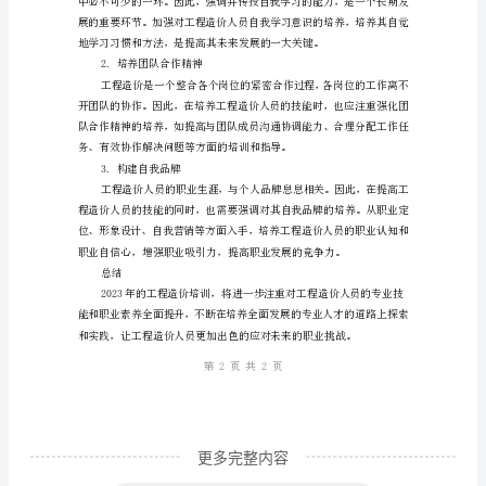
程
造
价
培
训：
全
面
提
升
专
业
技
更多完整内容