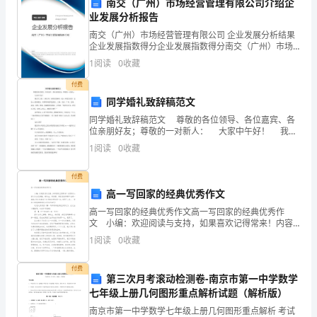
不
南交（广州）市场经营管理有限公司介绍企
2.培养团队合作精神
业发展分析报告
断
南交（广州）市场经营管理有限公司 企业发展分析结果
企业发展指数得分企业发展指数得分南交（广州）市场
发
经营管理有限公司综合得分说明：企业发展指数根据企
1
阅读
0
收藏
业规模、企业创新、企业风险、企业活力四个维度对企
展，
业发
付费
工
同学婚礼致辞稿范文
同学婚礼致辞稿范文 尊敬的各位领导、各位嘉宾、各
程
位亲朋好友；尊敬的一对新人： 大家中午好！ 我长
3.构建自我品牌
江上游、三峡大坝、屈原故里秭归，是xx研究生同学，
1
阅读
0
收藏
造
也是xx的好朋友。非常荣幸能
价
付费
高一写回家的经典优秀作文
行
高一写回家的经典优秀作文高一写回家的经典优秀作
文 小编：欢迎阅读与支持，如果喜欢记得常来！内容
业
简介：曾以为自己够酷，够冷血，再伤感、再悲哀的事
1
阅读
0
收藏
都不会掉一滴泪。但在初离家门去异地求学的那一次，
的
我哭
总结
付费
需
第三次月考滚动检测卷-南京市第一中学数学
七年级上册几何图形重点解析试题（解析版）
求
南京市第一中学数学七年级上册几何图形重点解析 考试