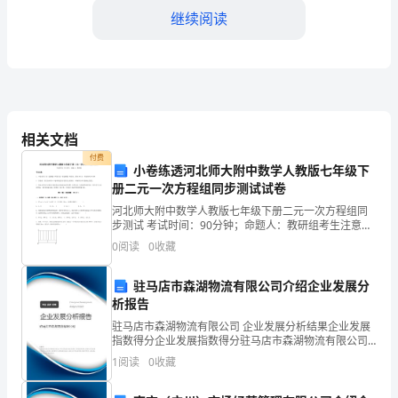
能
继续阅读
与
职
业
谨性。
素
相关文档
二、职业素养的提升
养
付费
小卷练透河北师大附中数学人教版七年级下
2023
册二元一次方程组同步测试试卷
河北师大附中数学人教版七年级下册二元一次方程组同
年，
重培养工程造价人员的职业素养。
步测试 考试时间：90分钟；命题人：教研组考生注意：
1、本卷分第I卷（选择题）和第Ⅱ卷（非选择题）两部
随
1.培养自我学习的能力
0
阅读
0
收藏
分，满分100分，考试时间90分钟2、答卷前，考生
着
驻马店市森湖物流有限公司介绍企业发展分
析报告
社
驻马店市森湖物流有限公司 企业发展分析结果企业发展
会
指数得分企业发展指数得分驻马店市森湖物流有限公司
综合得分说明：企业发展指数根据企业规模、企业创
1
阅读
0
收藏
的
新、企业风险、企业活力四个维度对企业发展情况进行
评价。