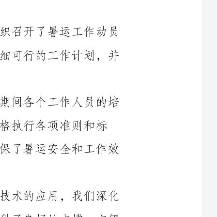
会，明确了各项任务和负责人。制定了详细可行的工作计划，并
（二）严格要求：我们加强了对暑运期间各个工作人员的培
则和标
准。加强了对各类风险的管理和防范，确保了暑运安全和工作效
（三）信息化建设：通过新一代信息技术的应用，我们深化
了信息系统的建设和应用，为暑运工作提供了良好的支撑。方便
（一）提前服务：我们采取了预售机制，提前为旅客准备了
充足的客座资源。通过短信提醒、广播宣传等方式，提醒旅客关