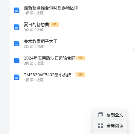
2024
最新新疆维吾尔阿勒泰地区中级统计师《统计基础知识理论及相关知识》全真模拟试题完整版
1
阅读
0
收藏
铁
夏日的畅想曲
付费
路
3
阅读
0
收藏
段
美术教案狮子大王
2
阅读
0
收藏
暑
运
2024年实用版沙石运输合同
率的
付费
3
阅读
0
收藏
工
TMS320VC5402最小系统原理图设计[修改版]
付费
作
1
阅读
0
收藏
总
结
2024
复制全文
年
全屏阅读
的