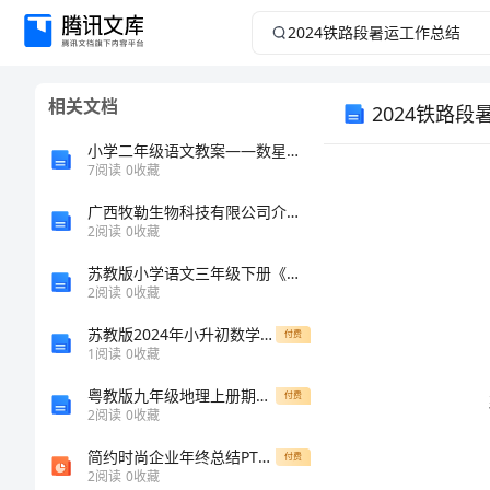
2024
铁
相关文档
2024铁路
路
小学二年级语文教案——数星星的孩子(第一课时)
段
7
阅读
0
收藏
暑
广西牧勒生物科技有限公司介绍企业发展分析报告
2
阅读
0
收藏
运
苏教版小学语文三年级下册《寓言两则》精品教案
2
阅读
0
收藏
工
苏教版2024年小升初数学考前练习试卷 附解析
付费
1
阅读
0
收藏
作
粤教版九年级地理上册期中试卷完美版
付费
总
2
阅读
0
收藏
简约时尚企业年终总结PT模板 5
付费
结
2
阅读
0
收藏