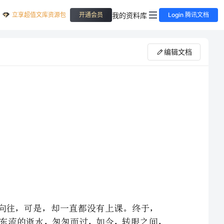
立享超值文库资源包
我的资料库
开通会员
Login 腾讯文档
编辑文档
大一上学期开学的的时候就已经拿到了语文课本，一直都很向往，可是，却一直都没有上课。终于，
在大一的下学期开始了《大学语文》学习的快乐旅途。时间犹如东流的逝水，匆匆而过，如今，转眼之间，
便已经和大学语文亲密接触快一个学期了，仍然清晰记得，在上第一堂课时，老师的热情，老师的博闻强
记的演说，都已经深深的让我爱上了《大学语文》这堂课。仍然记得，老师教给我们的诗，在老师的精妙
演说下，让我深刻的体会到了古代文人的深刻思想。这些，都是《大学语文》课上，给我留下的难以磨灭