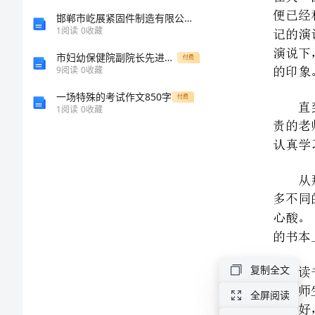
第
邯郸市屹展紧固件制造有限公司介绍企业发展分析报告
1
阅读
0
收藏
一
市妇幼保健院副院长先进事迹材料
付费
篇：
9
阅读
0
收藏
大
一场特殊的考试作文850字
付费
1
阅读
0
收藏
语
的书本上学不到的。
论
文
的
论
文
RRRR
复制全文
大
全屏阅读