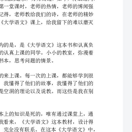
直到如今我仍然对上课的点点滴滴历历在目。但是，我更认为的是，是《大学语文》这本书和认真负
责的老师，让我记得了这一堂课。我记得了，小小的教室，坐满的认真上课的同学。小小的教室，弥漫着
从那以后，如果，不是因为有特殊的情况，我都一定会按时的来上课。每一次的上课，都能够学到很
多不同的东西，这些东西，让我加深了对书中，一些名家的认识，我懂得了他们的故事，我懂得了他们的
心酸。《大学语文》让我学习到的更多的是对人性的认识，而不是空洞的理论以及说教。而这些是我在别
读书，读书，一个人的读书，也许能够体会很多。但是，书本上的知识是死的，唯有通过课堂上，通
过老师生动的语言再加上书本上的内容，才能够更好的吸收。在我看来，《大学语文》这本教材，设计得
非常好，里面的内容，不像是高中的语文教科书，前后两篇文章，完全没有联系。在这本《大学语文》中，
前后文章彼此间不是孤立而存在的。而编者对诗歌、词、散文、戏剧以及译文进行分文别类，然后再以文
章的作者为索引进行导读。这样一来，我们通过前后的几篇文章，能够更加全面以及深刻的了解文章作者
当时所处在的年代，并更加了解文章作者不同的一面。其实，人本身就是一个复杂的结合体，所有的一切，
结合起来才是我们熟悉而又陌生的李白。如此的设计，我觉得是非常好的，能够让每一名读者全面了解一
位伟大诗人，了解到诗人不同的一面，不同的情绪，不同的风景。在《大学语文》中，除了能培养自己对
诗词的鉴赏能力以外，另外，还让我学习到了，论文是如何写作的。写大学语文论文，对于我日语这个专
业来说，也许是一件遥不可及的事情，但是，毕竟早做准备，就多一份就业的资本，这个，我觉得是《大
学语文》带给我在别的课本上学不到的东西，论文的写作流程，让我懂得了一篇论文写作的困难程度，时
间，精力，资料这些都是严峻的挑战。所以也就不奇怪社会上为什么会有那么多的论文造假了。但是，在