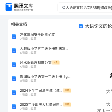
大
语
相关文档
大语论文的论文
论
净化车间安全职责范文
文
2
阅读
0
收藏
人教版小学五年级下册期末复习测试试卷共7套
的
6
阅读
0
收藏
论
环水保管理制度范文
付费
5
阅读
0
收藏
文
大学语文论文
部编版小学语文一年级上册《gkh》教案精品
0
阅读
0
收藏
RRRR[修
2024下半年司法考试（试卷三）模拟考试试题A卷 含答案
付费
改
1
阅读
0
收藏
2025年冷却液大批量采购合同范文
付费
版]
的印象。
2
阅读
0
收藏