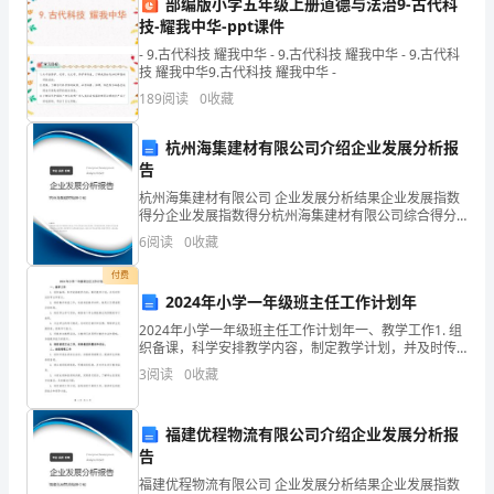
部编版小学五年级上册道德与法治9-古代科
是
技-耀我中华-ppt课件
- 9.古代科技 耀我中华 - 9.古代科技 耀我中华 - 9.古代科
学
技 耀我中华9.古代科技 耀我中华 -
生
189
阅读
0
收藏
个
杭州海集建材有限公司介绍企业发展分析报
告
性
杭州海集建材有限公司 企业发展分析结果企业发展指数
的
得分企业发展指数得分杭州海集建材有限公司综合得分
说明：企业发展指数根据企业规模、企业创新、企业风
6
阅读
0
收藏
险、企业活力四个维度对企业发展情况进行评价。该企
塑
业的
付费
造
学生掌握和复习所学知识。
2024年小学一年级班主任工作计划年
者、
2024年小学一年级班主任工作计划年一、教学工作1. 组
织备课，科学安排教学内容，制定教学计划，并及时传
达给学生和家长。2. 做好教学准备工作，包括准备教学
智
式，如网上答疑等。
3
阅读
0
收藏
材料、教具以及课堂展示资料等。3. 制定学生
力
福建优程物流有限公司介绍企业发展分析报
和
告
技
福建优程物流有限公司 企业发展分析结果企业发展指数