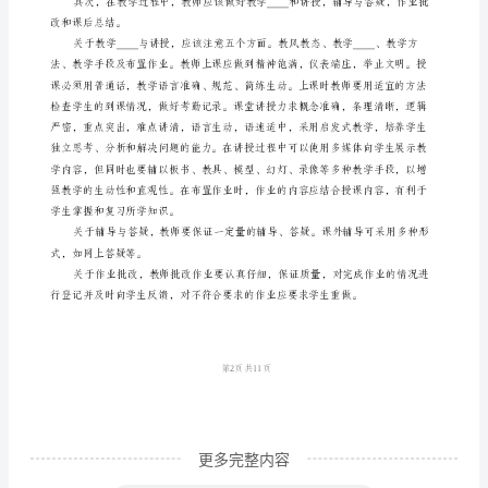
作
规
范》
心
得
体
会
教
师
是
第1页共
1
人
类
更多完整内容
文