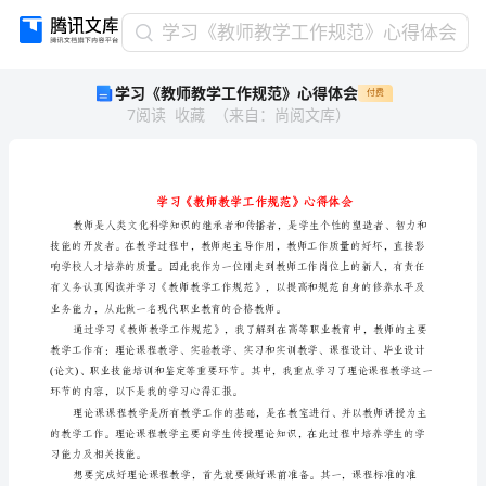
学
学习《教师教学工作规范》心得体会
习
学习《教师教学工作规范》心得体会
付费
《教
7
阅读
收藏
（
来自
：
尚阅文库
）
师
教
学
工
作
规
范》