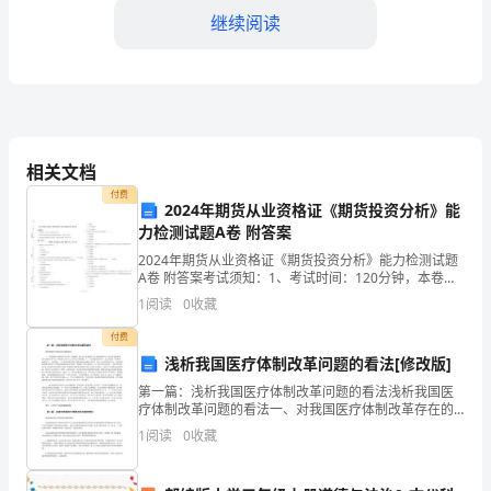
化
继续阅读
科
学
知
识
相关文档
付费
的
2024年期货从业资格证《期货投资分析》能
力检测试题A卷 附答案
继
2024年期货从业资格证《期货投资分析》能力检测试题
A卷 附答案考试须知：1、考试时间：120分钟，本卷满
承
分为100分。 2、请首先按要求在试卷的指定位置填写您
1
阅读
0
收藏
的姓名、准考证号等信息。 3、请仔细阅读
者
付费
和
浅析我国医疗体制改革问题的看法[修改版]
第一篇：浅析我国医疗体制改革问题的看法浅析我国医
传
疗体制改革问题的看法一、对我国医疗体制改革存在的
改和课后总结。
一些问题：我认为主要表现在卫生资源分配不均；医疗
播
1
阅读
0
收藏
费无法承受；医疗资源总体不足；和医务人员不正之风
等几方面
者，