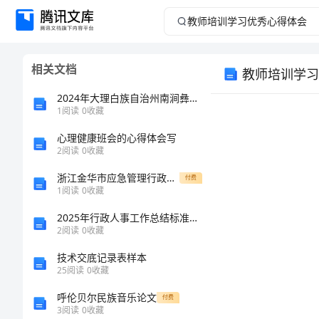
教
师
相关文档
教师培训学习
培
2024年大理白族自治州南涧彝族自治县材料员基础知识考试题库及完整答案【名校卷】
训
1
阅读
0
收藏
心理健康班会的心得体会写
学
2
阅读
0
收藏
习
浙江金华市应急管理行政执法队选调工作人员2人模拟考试练习卷及答案4
付费
1
阅读
0
收藏
优
2025年行政人事工作总结标准范文
2
阅读
0
收藏
秀
技术交底记录表样本
心
25
阅读
0
收藏
呼伦贝尔民族音乐论文
付费
得
3
阅读
0
收藏