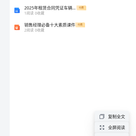
体
2025年租赁合同凭证车辆租赁合同
付费
1
阅读
0
收藏
会
销售经理必备十大素质课件
付费
2
阅读
0
收藏
教
师
培
训
学
习
优
秀
复制全文
心
全屏阅读
得