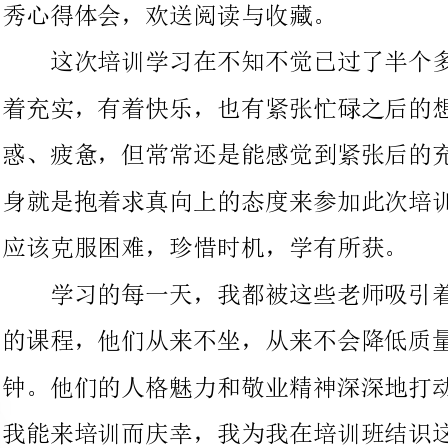
惑、疲惫，但常常还是能感觉到紧张后的充实和快乐！说实话我本
身就是抱着求真向上的态度来参加此次培训的，既然来到这里，就
应该克服困难，珍惜时机，学有所获。
学习的每一天，我都被这些老师吸引着，推动着：每两个小时
的课程，他们从来不坐，从来不会降低质量，缩短课堂时间一分
钟。他们的人格魅力和敬业精神深深地打动着我，感染着我。我为
我能来培训而庆幸，我为我在培训班结识这些专家型的教师而感到
庆幸，我为我是他们的学生而产生了骄傲感。所以我用眼睛关注着
他们，我用笔记录着他们，我用心采撷着他们。
这次给我们任课的教师全是“精英中的精英”。这些老师学历
高、足，每个人都有特长之处。他们的课堂全面、细致，有对教材
的精彩解读和分析、有课堂实录、还有耐人寻味无穷的经历之谈。