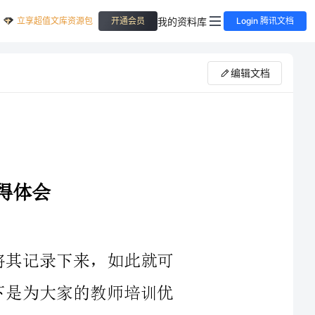
立享超值文库资源包
我的资料库
开通会员
Login 腾讯文档
编辑文档