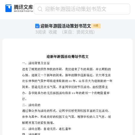
迎
迎新年游园活动策划书范文
新
迎新年游园活动策划书范文
付费
年
3
阅读
收藏
（
来自
：
贤阅文档
）
游
园
活
动
策
划
一、活动背景及宗旨
书