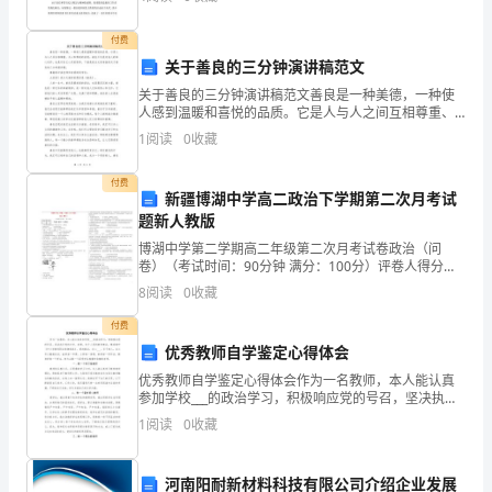
情，
笑，然后天真的说：“民主，民主是什么
奖品60元
迎
付费
其他100元
关于善良的三分钟演讲稿范文
接
关于善良的三分钟演讲稿范文善良是一种美德，一种使
总计310元
人感到温暖和喜悦的品质。它是人与人之间互相尊重、
又
关心和帮助的表现。善良不仅是对他人的真心关怀，也
1
阅读
0
收藏
八、活动负责人
是对自己心灵的修养。下面是我为大家准备的关于善良
一
的三分钟
付费
个
新疆博湖中学高二政治下学期第二次月考试
题新人教版
新
博湖中学第二学期高二年级第二次月考试卷政治（问
卷）（考试时间：90分钟 满分：100分）评卷人得分
年
一、单选题（每题只有一个正确答案）1．从哲学基本派
8
阅读
0
收藏
别的角度对下列观点进行分类，正确的是①万物皆备于
的
付费
到
优秀教师自学鉴定心得体会
优秀教师自学鉴定心得体会作为一名教师，本人能认真
来。
参加学校___的政治学习，积极响应党的号召，坚决执行
党的方针、政策，忠于人民的教育事业，模范遵守《中
1
阅读
0
收藏
新
小学教师职业道德规范》，爱岗敬业，关心___，乐于助
年
河南阳耐新材料科技有限公司介绍企业发展