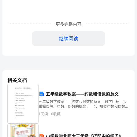
暖
夏
更多完整内容
的
继续阅读
炽
6、确定奖品的发放制度
热
六、活动过程：
和
秋
相关文档
的
丰
五年级数学教案——约数和倍数的意义
五年级数学教案——约数和倍数的意义 教学目标 1、
3、介绍第一环节的小活动：
硕，
掌握整除、约数、倍数的概念． 2、知道约数和倍数以
整除为前提及约数和倍数相互依存的关系． 教学重
（1）nba梦想
1
阅读
0
收藏
我
点 1、建立整除、约数、倍数的概念． 2、
们
（2）k歌之王
小学数学北师大三年级《搭配中的学问》
（3）大气吹成