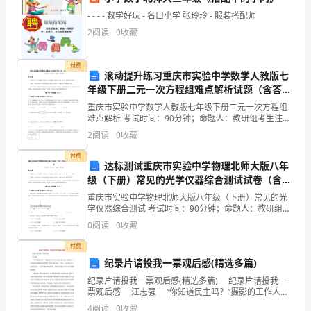
迎
- - - - 数学好玩 - 名口小学 张玲玲 - 服装搭配师
来
4、由双截棍协会的友情出演
2
阅读
0
收藏
了
5、介绍第二环节的游戏规那么
付费
冬
（1）投壶
滚动提升练习重庆市实验中学数学人教版七
年级下册二元一次方程组难点解析试题（含答案
的
（2）乾坤小挪移
解析版）
重庆市实验中学数学人教版七年级下册二元一次方程组
美
难点解析 考试时间：90分钟；命题人：教研组考生注
（3）吃运气
意：1、本卷分第I卷（选择题）和第Ⅱ卷（非选择题）两
2
阅读
0
收藏
部分，满分100分，考试时间90分钟2、答卷前，考
丽，
6、介绍第三环节的节目规那么
付费
达标测试重庆市实验中学物理北师大版八年
并
（1）疯狂嗑瓜子
级（下册）常见的光学仪器综合测试试卷（含答
以
案详解版）
重庆市实验中学物理北师大版八年级（下册）常见的光
（2）魔幻的方块
学仪器综合测试 考试时间：90分钟；命题人：教研组考
期
生注意：1、本卷分第I卷（选择题）和第Ⅱ卷（非选择
（3）快乐传递
0
阅读
0
收藏
题）两部分，满分100分，考试时间90分钟2、答卷
盼
付费
七、经费预算
纪录片请投我一票观后感(精选多篇)
的
活动经费预算
纪录片请投我一票观后感(精选多篇) 纪录片请投我一
心
票观后感 汪志强 “你知道民主吗？”摄影的工作人员
场地布置（灯光租赁）150元
这样问那些被采访的孩子。只见他们对着镜头羞涩的
4
阅读
0
收藏