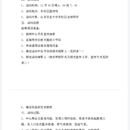
范
文
迎
新
行。
年
二、活动目的
游
园
活
解期末复习的紧张情绪。
动
三、活动主题：喜迎元旦，追忆童年
筹
四、活动概况
划
书
2、活动地点：东校区篮球场