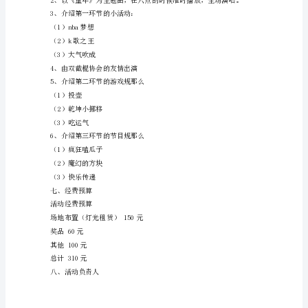
范
文
五、活动流程
一、
前期筹划准备：
活
1、新闻中心负责宣传海报
动
2、征集同学们感兴趣的小节目
背
3、申请借用话筒音箱等设备
景
及
宗
录二）
旨
送
走
了