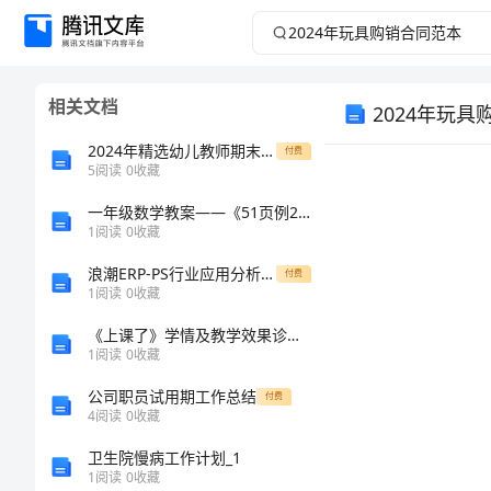
2024
年
相关文档
2024年玩
玩
2024年精选幼儿教师期末个人总结
付费
具
5
阅读
0
收藏
购
一年级数学教案——《51页例2》教学设计
1
阅读
0
收藏
销
浪潮ERP-PS行业应用分析——纺织行业
付费
1
阅读
0
收藏
合
《上课了》学情及教学效果诊断表
1
阅读
0
收藏
同
公司职员试用期工作总结
付费
范
4
阅读
0
收藏
卫生院慢病工作计划_1
本
1
阅读
0
收藏