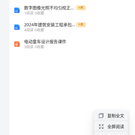
2024
数字图像光照不均匀校正及Matlab实现
付费
1
阅读
0
收藏
年
2024年建筑安装工程承包合同协议条款
付费
玩
4
阅读
0
收藏
具
电动童车设计报告课件
3
阅读
0
收藏
购
销
合
同
范
本
玩
复制全文
具
全屏阅读
购