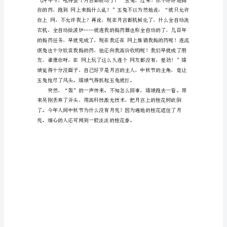
作
文
在
娥欢喜得不得了。
日
常
学
习、
工
作
抑
或
是