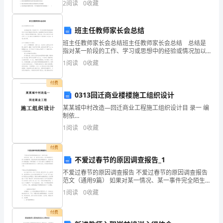
语
2
阅读
0
收藏
水洗涤效果更佳”的提示。该项提示的理论依据为
言
班主任教师家长会总结
组
班主任教师家长会总结班主任教师家长会总结 总结是
指对某一阶段的工作、学习或思想中的经验或情况加以
织，
总结和概括的书面材料，他能够提升我们的书面表达能
1
阅读
0
收藏
力，因此我们要做好归纳，写好总结。那么总结有什么
通
格
付费
过
0313回迁商业楼楼施工组织设计
文
某某城中村改造—回迁商业工程施工组织设计目 录一 编
制依
字
据。。。。。。。。。。。。。。。。。。。。。。。。。
1
阅读
0
收藏
4二 工程概况。。
来
付费
表
不爱过春节的原因调查报告_1
不爱过春节的原因调查报告 不爱过春节的原因调查报告
达
范文（通用9篇） 如果对某一情况、某一事件完全陌生，
我们通常要进行深入的调查研究，最后将结果反映在调
1
阅读
0
收藏
一
查报告中。现在你是否对调查报告一筹莫
个
付费