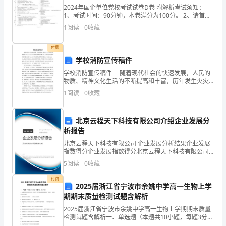
吧，
2024年国企单位党校考试试卷D卷 附解析考试须知：
作
1、考试时间：90分钟，本卷满分为100分。 2、请首先
按要求在试卷的指定位置填写您的姓名、考号等信息。
1
阅读
0
收藏
3、请仔细阅读各种题目的回答要求，在密封线
文
付费
是
学校消防宣传稿件
经
学校消防宣传稿件 随着现代社会的快速发展，人民的
物质、精神文化生活的不断提高和丰富，历年发生火灾
过
的比例也在不断上升。血的教训告诫我们绝不能对消防
1
阅读
0
收藏
安全工作存在侥幸心理和麻痹思想，普及防火知识，提
人
高人
北京云程天下科技有限公司介绍企业发展分
的
析报告
思
北京云程天下科技有限公司 企业发展分析结果企业发展
指数得分企业发展指数得分北京云程天下科技有限公司
想
综合得分说明：企业发展指数根据企业规模、企业创
5
阅读
0
收藏
新、企业风险、企业活力四个维度对企业发展情况进行
考
评价。
付费
2025届浙江省宁波市余姚中学高一生物上学
虑
期期末质量检测试题含解析
2025届浙江省宁波市余姚中学高一生物上学期期末质量
和
检测试题含解析一、单选题（本题共10小题，每题3分，
共30分）1、加酶洗衣粉的使用说明中一般都有“使用温