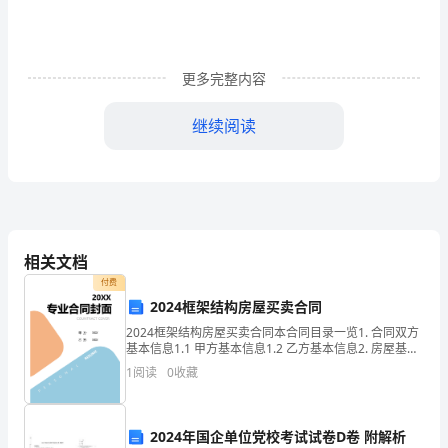
生
活
更多完整内容
中，
继续阅读
大
家
的动画。
都
尝
相关文档
试
付费
过
2024框架结构房屋买卖合同
2024框架结构房屋买卖合同本合同目录一览1. 合同双方
写
基本信息1.1 甲方基本信息1.2 乙方基本信息2. 房屋基本
信息2.1 房屋坐落2.2 房屋结构2.3 房屋面积2.4 房屋用途
1
阅读
0
收藏
作
2.5 房屋权
文
2024年国企单位党校考试试卷D卷 附解析