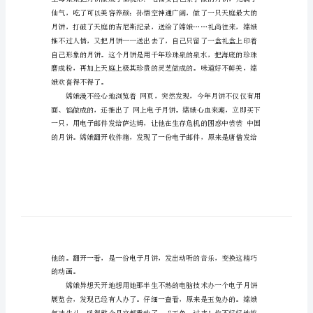
秋
节
中秋节趣话作文，欢迎阅读与收藏。
趣
话
作
文
网上游，一刻也没闲着。
范
文
中
秋
节
趣
话