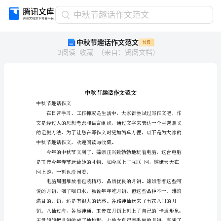
中
中秋节趣话作文范文
秋
中秋节趣话作文范文
付费
节
3
阅读
收藏
（
来自
：
贤阅文档
）
趣
话
作
文
范
文
中秋节趣话作文
中