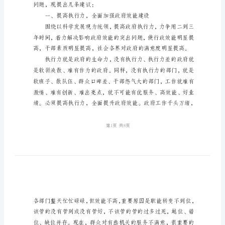
设
经
验
交
流
纪
委
书
记
问题，现提出几条建议：
效
能