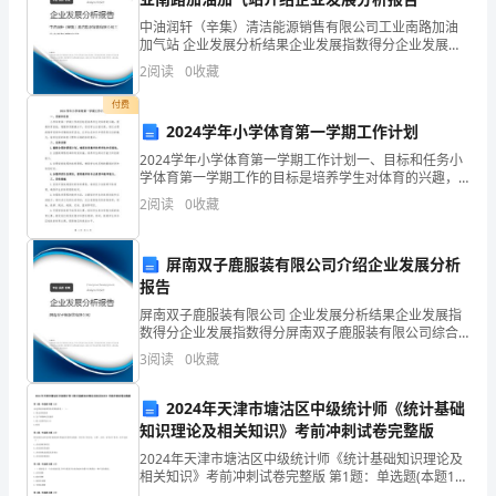
中油润轩（辛集）清洁能源销售有限公司工业南路加油
推
加气站 企业发展分析结果企业发展指数得分企业发展指
数得分中油润轩（辛集）清洁能源销售有限公司工业南
进
2
阅读
0
收藏
路加油加气站综合得分说明：企业发展指数根据企业规
模、
依
付费
2024学年小学体育第一学期工作计划
法
2024学年小学体育第一学期工作计划一、目标和任务小
学体育第一学期工作的目标是培养学生对体育的兴趣，
行
提高体育技能，增强体质健康水平，促进学生全面发
2
阅读
0
收藏
展。通过合理的教学安排和有趣的体育活动，让学生在
政、
快乐中
转
屏南双子鹿服装有限公司介绍企业发展分析
报告
变
屏南双子鹿服装有限公司 企业发展分析结果企业发展指
数得分企业发展指数得分屏南双子鹿服装有限公司综合
政
得分说明：企业发展指数根据企业规模、企业创新、企
3
阅读
0
收藏
业风险、企业活力四个维度对企业发展情况进行评价。
风
该企
2024年天津市塘沽区中级统计师《统计基础
行
知识理论及相关知识》考前冲刺试卷完整版
都要公布公开，增加透明度。
风
2024年天津市塘沽区中级统计师《统计基础知识理论及
相关知识》考前冲刺试卷完整版 第1题：单选题(本题1
分)决定供给价格弹性的首要因素是（ ）。A.资金有机