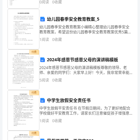
等
0
阅读
0
收藏
构成B.生产周期和自然条件C.投入品替代性大
方
幼儿园春季安全教育教案_5
面
幼儿园春季安全教育教案小编精心整理幼儿园春季安全
做
教育教案，希望这份幼儿园春季安全教育教案优秀5篇能
够帮助大家，给予大家在写作上的思路。更多幼儿园春
1
阅读
0
收藏
季安全教育教案资料，在搜索框搜索幼儿园春季安全教
了
育教
付费
大
2024年感恩节感恩父母的演讲稿模板
量
2024年感恩节感恩父母的演讲稿模板尊敬的领导、老
师、亲爱的同学们：大家早上好！今天，我非常荣幸能
工
够站在这里，与大家共同庆祝____年的感恩节。在这个特
5
阅读
0
收藏
殊的节日里，我想向大家分享一篇关于感恩父母的演讲
作，
付费
取
中学生放假安全责任书
中学生放假平安责任书 在节假日期间，为了更好地配合
得
学校做好平安教育工作，请家长们注意催促孩子增强意
识，学会自我保护的知识和本领，为此，我校提出几点
了
1
阅读
0
收藏
要求，希望家长密切配合，具体要求如下： 1、教育子女
增
明
付费