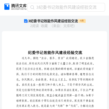
3
3纪委书记效能作风建设经验交流
纪
3纪委书记效能作风建设经验交流
付费
委
2
阅读
收藏
（
来自
：
文库吧
）
书
记
效
能
作
风
建