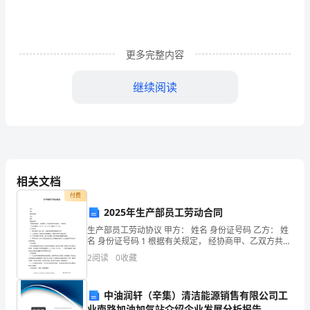
“法
治、
更多完整内容
服
务、
继续阅读
责
任”
政
相关文档
府
付费
建
2025年生产部员工劳动合同
生产部员工劳动协议 甲方： 姓名 身份证号码 乙方： 姓
设，
名 身份证号码 1 根据有关规定， 经协商甲、乙双方共同
签订本协议， 共同执行。 2 本协议期限为
我
2
阅读
0
收藏
乡
中油润轩（辛集）清洁能源销售有限公司工
在
业南路加油加气站介绍企业发展分析报告