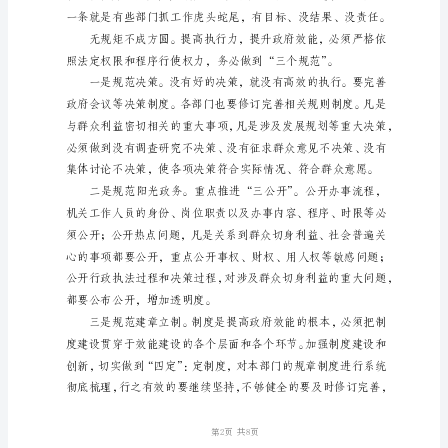
作
风
建
设
经
验
交
流
近
几
年，
围
绕