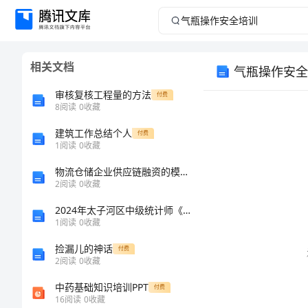
气
瓶
相关文档
气瓶操作安全
操
审核复核工程量的方法
付费
作
8
阅读
0
收藏
建筑工作总结个人
安
付费
1
阅读
0
收藏
全
物流仓储企业供应链融资的模式及风险研究的中期报告
2
阅读
0
收藏
培
2024年太子河区中级统计师《统计基础知识理论及相关知识》高分通关卷及答案
1
阅读
0
收藏
训
捡漏儿的神话
付费
气
2
阅读
0
收藏
瓶
中药基础知识培训PPT
付费
16
阅读
0
收藏