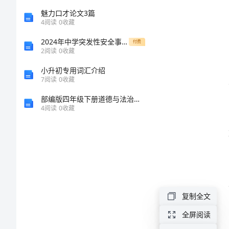
操
魅力口才论文3篇
作
4
阅读
0
收藏
安
2024年中学突发性安全事故应急预案
付费
2
阅读
0
收藏
全
小升初专用词汇介绍
培
7
阅读
0
收藏
训
部编版四年级下册道德与法治《期末测试卷》【word】
是
4
阅读
0
收藏
为
了
等。
确
保
复制全文
员
全屏阅读
工