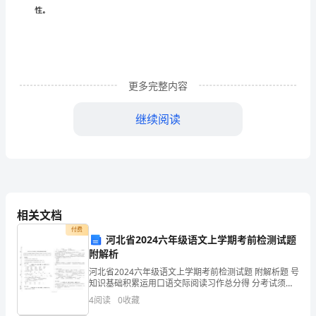
利
用
研
究
更多完整内容
结
继续阅读
题
报
口
一、
相关文档
对
付费
河北省2024六年级语文上学期考前检测试题
课
附解析
河北省2024六年级语文上学期考前检测试题 附解析题 号
题
知识基础积累运用口语交际阅读习作总分得 分考试须
知：
4
阅读
0
收藏
的