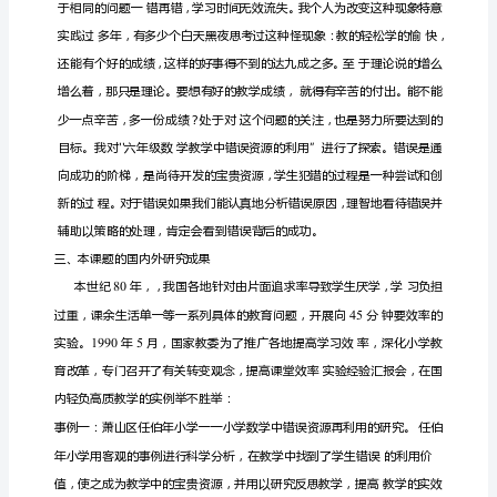
告
小
学
数
学
教
也指合理性
学
中
错
误
资
源
的