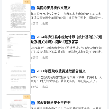
付费
界
美丽的步月桥作文范文
定
美丽的步月桥作文范文 在我的家乡南靖的月眉公园和
江滨公园这两个美丽的公园中间的荆江河上，横跨着一
和
座人人皆知的桥，那就是每个南靖人们的骄傲--步月桥。
3
阅读
0
收藏
步月桥，一个多么迷人的名字啊！你们知道它为什么叫
说
2024年庐江县中级统计师《统计基础知识理
明
论及相关知识》模拟试题及答案
本
2024年庐江县中级统计师《统计基础知识理论及相关知
识》模拟试题及答案 第1题：单选题(本题1分)如果既定
课
大的育人功效。
的资源配置状态能够在其他人福利水平不下降的情况
1
阅读
0
收藏
下，通过资源重新配置使至少一个人的福利水平有所提
题
20XX年医院收费员述职报告范文
中
20XX年医院收费员述职报告范文各位领导、同事们，大
所
家好： 时光转瞬即逝，紧张充实的一年已经过去了。在
这一年里，我在这里工作着、学习着，在实践中不断磨
1
阅读
0
收藏
谈
练自己的工作能力，使我的业务水平得到很大的提高。
“错
付费
宿舍管理员安全责任书
误”
宿舍管理员安全责任书 为了全面贯彻落实市委、市教育