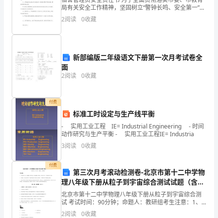
局有关安全工作精神，坚固树立“警钟长鸣、安全第一”的
指
思想，切实做好学校的安全工作，有效落实宿舍治理员
2
阅读
0
收藏
对住校学生的各项安全治理措施，特特定此安全责
的
是
新部编版二年级语文下册第一次月考试卷全
教
面
2
阅读
0
收藏
师
在
付费
教
标准工时设定与生产线平衡
- 实用工业工程 IE= Industrial Engineering - 时间
学
动作研究与生产平衡 - 实用工业工程IE= Industria
3
阅读
0
收藏
中
和
付费
第三次月考滚动检测卷-北京市第十二中学物
学
理八年级下册从粒子到宇宙综合测试试题（含解
析）
北京市第十二中学物理八年级下册从粒子到宇宙综合测
生
试 考试时间：90分钟；命题人：教研组考生注意：1、
本卷分第I卷（选择题）和第Ⅱ卷（非选择题）两部分，满
2
阅读
0
收藏
分100分，考试时间90分钟2、答卷前，考生务必