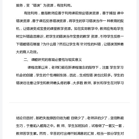
源
的
利
用
研
口
究
结
题
报