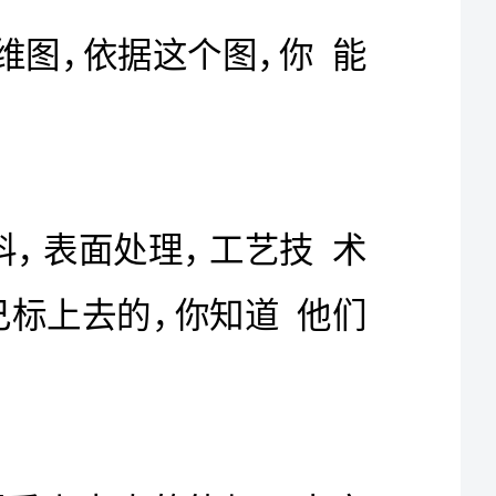
你的二维图上能够看到公差，材料，表面处理，工艺技术
要求等信息了。而且这些信息是你自己标上去的，你知道他们
你会画二维图了，并且你画的图看上去真的能加工出实
物来了，尽管有时候会犯一些错误，例如精度要求高的的连德
应领导的'要求你能用一些三维软件出个效果图看看，虽