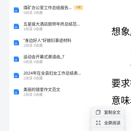
方
煤矿办公室工作总结报告工作经验总结与分享
付费
菜鸟
9
阅读
0
收藏
法.docx
五星级大酒店厨师年终总结范本4篇
3
阅读
0
收藏
模
“身边好人”好媳妇事迹材料
具
2
阅读
0
收藏
意味着
设
运动会开幕式邀请函_7
0
阅读
0
收藏
计
菜鸟
2024年在全县妇女工作总结表彰大会上的讲话
师
2
阅读
0
收藏
的
美丽的错爱作文范文
2
阅读
0
收藏
等
级
复制全文
划
全屏阅读
分