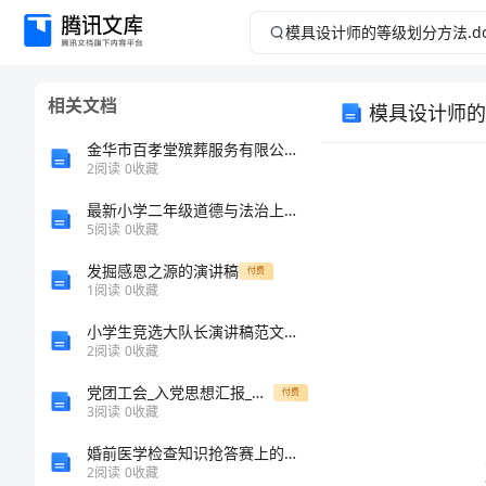
模
具
相关文档
模具设计师的等
设
金华市百孝堂殡葬服务有限公司江南分公司介绍企业发展分析报告
计
2
阅读
0
收藏
最新小学二年级道德与法治上册期末考试题及答案精品
师
5
阅读
0
收藏
的
发掘感恩之源的演讲稿
付费
1
阅读
0
收藏
等
小学生竞选大队长演讲稿范文通用
2
阅读
0
收藏
级
菜鸟
党团工会_入党思想汇报_思想汇报-向方永刚同志学习有感
付费
划
3
阅读
0
收藏
婚前医学检查知识抢答赛上的讲话稿
分
2
阅读
0
收藏