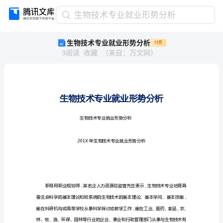
生
生物技术专业就业形势分析
物
生物技术专业就业形势分析
付费
技
3
阅读
收藏
（
来自
：
万文网
）
术
专
业
就
业
形
势