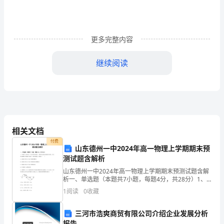
析
201X
更多完整内容
年
继续阅读
生
物
技
术
相关文档
专
付费
山东德州一中2024年高一物理上学期期末预
业
测试题含解析
就
山东德州一中2024年高一物理上学期期末预测试题含解
析一、单选题（本题共7小题，每题4分，共28分）1、
业
牛顿第二定律认为：有力作用在物体上，物体运动状态
1
阅读
0
收藏
就要发生变化。某人用力推静止在地面上的桌子，但没
形
对制药等产业的发展产生了深刻的影响。
三河市浩爽商贸有限公司介绍企业发展分析
报告