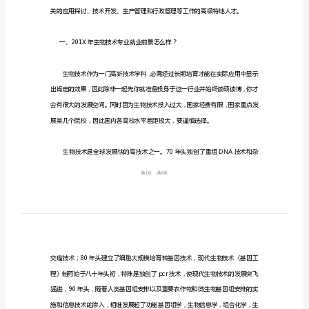
分
析
生
物
技
术
专
业
就
业
形
势