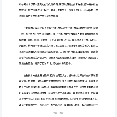
分
析
生
物
技
术
专
业
就
业
形
16
第页共
势
分