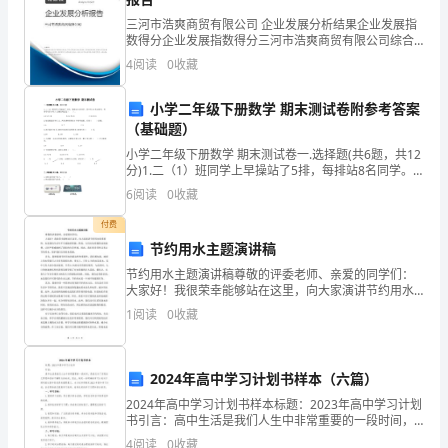
势
三河市浩爽商贸有限公司 企业发展分析结果企业发展指
分
数得分企业发展指数得分三河市浩爽商贸有限公司综合
得分说明：企业发展指数根据企业规模、企业创新、企
析
4
阅读
0
收藏
业风险、企业活力四个维度对企业发展情况进行评价。
该企
职
小学二年级下册数学 期末测试卷附参考答案
（基础题）
导
小学二年级下册数学 期末测试卷一.选择题(共6题，共12
网
分)1.二（1）班同学上早操站了5排，每排站8名同学。
其中有18名女同学，男同学有多少名？正确的列式是（
6
阅读
0
收藏
）。A.8×5-18
职
付费
业
节约用水主题演讲稿
规
节约用水主题演讲稿尊敬的评委老师、亲爱的同学们：
大家好！我很荣幸能够站在这里，向大家演讲节约用水
的重要性。水是我们生活中不可或缺的资源，然而，人
划
1
阅读
0
收藏
们对水资源的过度浪费，已经严重威胁到了我们的生存
环境。因
师，
2024年高中学习计划书样本（六篇）
生
物
2024年高中学习计划书样本标题：2023年高中学习计划
书引言：高中生活是我们人生中非常重要的一段时间，
技
是我们为了实现自己梦想和目标不懈努力的时刻。因
4
阅读
0
收藏