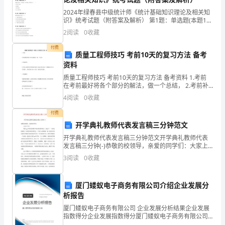
合
A.B.C.
2024年绿春县中级统计师《统计基础知识理论及相关知
作
识》统考试题（附答案及解析） 第1题：单选题(本题1
10
分)关于需求法则的例外，下列说法不正确的是（）。A.
2
阅读
0
收藏
学
劣等品一定是吉芬商品B.吉芬商品一定是劣等品
付费
习
质量工程师技巧 考前10天的复习方法 备考
资料
11
方
质量工程师技巧 考前10天的复习方法 备考资料 1.考前
在考前最好将各个部分的解法，做一个总结， 2.考前补
（）
式
差 在考前，如果你仍觉得哪部分较差，建议先看这部分
4
阅读
0
收藏
一般解题方法（参考书籍），然后进行突击一
已
付费
被
开学典礼教师代表发言稿三分钟范文
12
开学典礼教师代表发言稿三分钟范文开学典礼教师代表
越
发言稿三分钟(-)恭敬的校领导，亲爱的同学们：大家上
午好！我是xxx,有幸代表我们学校全体教师发言，迈过了
3
阅读
0
收藏
来
一 个长长的暑假，在暑假中我们都经历一个很开心
13
越
厦门蝼蚁电子商务有限公司介绍企业发展分
多
析报告
厦门蝼蚁电子商务有限公司 企业发展分析结果企业发展
的
14
指数得分企业发展指数得分厦门蝼蚁电子商务有限公司
综合得分说明：企业发展指数根据企业规模、企业创