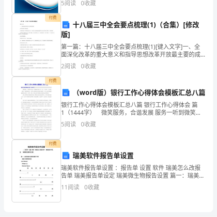
5
阅读
0
收藏
同
新、企业风险、企业活力四个维度对企业发展情况进行
A.B.C.
每次都有有时有没
评价。
付费
学
十八届三中全会要点梳理(1)（合集）[修改
15
版]
所
第一篇：十八届三中全会要点梳理(1)[键入文字]一、全
A.B.C.
面深化改革的重大意义和指导思想改革开放最主要的成
接
果:开创和发展了中国特色社会主义，为社会主义现代化
2
阅读
0
收藏
16
建设提供了强大动力和有力保障。 指导思想：必须高
受。
付费
你
（word版）银行工作心得体会模板汇总八篇
银行工作心得体会模板汇总八篇 银行工作心得体会 篇
们
1（1444字） 微笑服务，合谐发展 服务一听到微笑这
两个字，有人一定会想：人人都有一张脸，每张脸都会
班
5
阅读
0
收藏
笑，这有什么值得你好讲的呢?我相信，每个人都有
是
付费
瑞美软件报告单设置
怎
瑞美软件报告单设置 ：报告单 设置 软件 瑞美怎么改报
么
告单 瑞美报告单设定 瑞美微生物报告设置 篇一：瑞美检
验申请管理操作手册 检验申请管理系统 User Manual
11
阅读
0
收藏
样
Rele
开