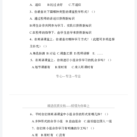
调
查
表
(共
你的合作。
3
1、
你对英语感兴趣吗？（）
页)
英
兴趣
语
2、
小
组
AB.C.
合
3