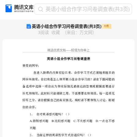
英
英语小组合作学习问卷调查表(共3页)
语
英语小组合作学习问卷调查表(共3页)
付费
小
3
阅读
收藏
（
来自
：
万文网
）
组
合
作
学
习
问
亲爱的同学：
卷