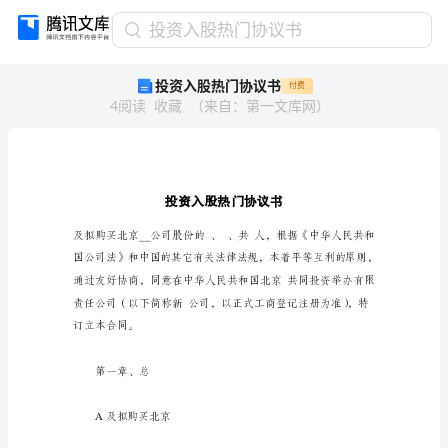
投
投资入股热门协议书
资
投资入股热门协议书
付费
入
4
阅读
收藏
（
来自
：
第一文库网
）
股
热
门
协
议
书
投