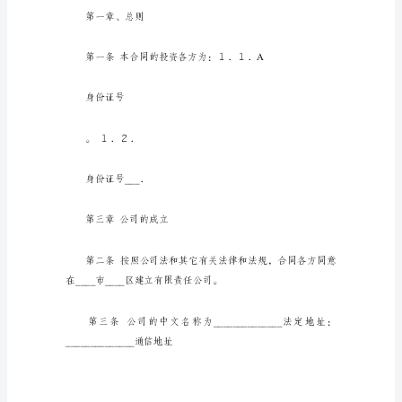
京
、
__
公
、共
司
股
份
的
、
和国北京
、
共
人，
根
据