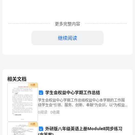
《中
华
更多完整内容
人
继续阅读
民
共
和
国
相关文档
公
付费
司
学生会权益中心学期工作总结
第一章、总则
学生会权益中心学期工作总结权益中心本学期的工作围
法》
绕学生会“引领、服务、创新、奉献”为会训，以“为权益
而战”为口号，不断加强自身建设，提高部门工作能力及
0
阅读
0
收藏
和
综合素质，开展了一系列具有部门特色的活动。以下是
这
中
付费
外研版八年级英语上册Module8同步练习
(含答案)