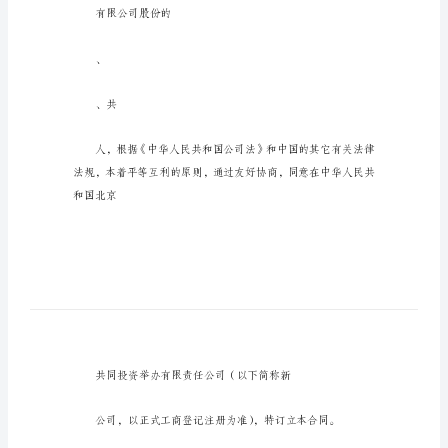
资
入
股
热
订立本合同。
门
协
议
第一章、总
书
及
A及拟购买北京
拟
购
有限公司股份的
买
北