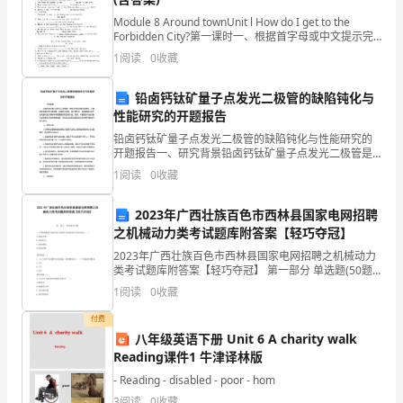
国
Module 8 Around townUnit l How do I get to the
的
Forbidden City?第一课时一、根据首字母或中文提示完
身份证号
成单词。 1. Do you oft
1
阅读
0
收藏
其
它
铅卤钙钛矿量子点发光二极管的缺陷钝化与
性能研究的开题报告
。１．２．
有
铅卤钙钛矿量子点发光二极管的缺陷钝化与性能研究的
关
开题报告一、研究背景铅卤钙钛矿量子点发光二极管是
一种新兴的半导体光电材料，它具有非常突出的光电性
1
阅读
0
收藏
能，如高发光效率、激子寿命长、色纯度高以及在滤光
法
身份证号___．
器和显示
2023年广西壮族百色市西林县国家电网招聘
律
之机械动力类考试题库附答案【轻巧夺冠】
法
2023年广西壮族百色市西林县国家电网招聘之机械动力
第三章公司的成立
类考试题库附答案【轻巧夺冠】 第一部分 单选题(50题)
规，
1、齿面接触疲劳强度设计准则针对的齿轮失效形式是(
1
阅读
0
收藏
)A.齿面点蚀B.齿面胶合C
本
付费
八年级英语下册 Unit 6 A charity walk
着
Reading课件1 牛津译林版
平
- Reading - disabled - poor - hom
在____市____区建立
3
阅读
0
收藏